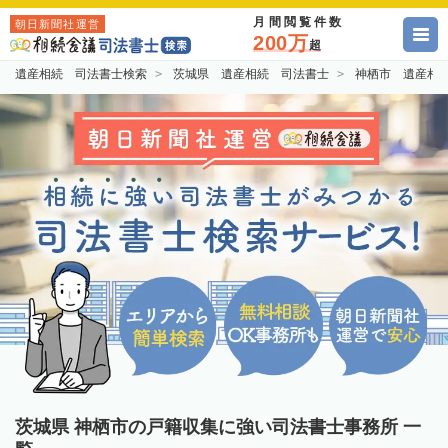
月間閲覧件数
朝日新聞社運営
200万
超
遺産相続 司法書士検索
茨城県 遺産相続 司法書士
神栖市 遺産相
茨城県 神栖市の戸籍収集に強い司法書士事務所 一