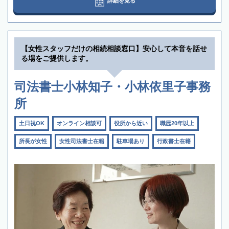
詳細を見る
【女性スタッフだけの相続相談窓口】安心して本音を話せ
る場をご提供します。
司法書士小林知子・小林依里子事務
所
土日祝OK
オンライン相談可
役所から近い
職歴20年以上
所長が女性
女性司法書士在籍
駐車場あり
行政書士在籍