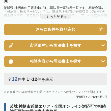
覧
茨城県 神栖市の戸籍収集に強い司法書士事務所一覧です。相続会議の
「司法書士検索サービス」では、茨城県 神栖市の戸籍収集に強い司法
書士事務所を一覧で見ることが出来ます。相続のトラブルやお悩みを抱
もっと見る
えている方は一度近隣の司法書士に相談してみましょう。
さらに条件を絞り込む
市区町村から
司法書士を探す
相談内容から
司法書士を探す
12
1~12
全
件中
件を表示
各事務所の詳細情報とお問い合わせフォームは別ウィンドウで開きます
更新日：2026年8月9日
茨城 神栖市近隣エリア・全国オンライン対応可で相続