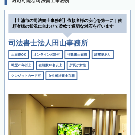
対応可能な司法書士事務所
【土浦市の司法書士事務所】依頼者様の安心を第一に｜依
頼者様の状況に合わせて柔軟で適切な対応を行います
司法書士法人田山事務所
土日祝OK
オンライン相談可
行政書士在籍
駐車場あり
職歴20年以上
在籍数10名以上
所長が女性
クレジットカード可
女性司法書士在籍