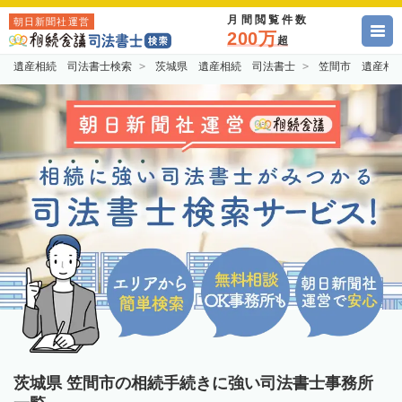
月間閲覧件数
朝日新聞社運営
200万
超
遺産相続 司法書士検索
茨城県 遺産相続 司法書士
笠間市 遺産相
茨城県 笠間市の相続手続きに強い司法書士事務所