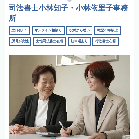
司法書士小林知子・小林依里子事務
所
土日祝OK
オンライン相談可
役所から近い
職歴20年以上
所長が女性
女性司法書士在籍
駐車場あり
行政書士在籍