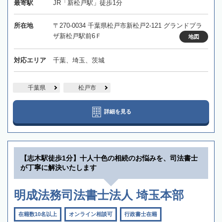
最寄駅
JR「新松戸駅」徒歩1分
所在地
〒270-0034 千葉県松戸市新松戸2-121 グランドプラ
ザ新松戸駅前6Ｆ
地図
対応エリア
千葉、埼玉、茨城
千葉県
松戸市
詳細を見る
【志木駅徒歩1分】十人十色の相続のお悩みを、司法書士
が丁寧に解決いたします
明成法務司法書士法人 埼玉本部
在籍数10名以上
オンライン相談可
行政書士在籍