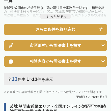
一覧
茨城県 笠間市の相続手続きに強い司法書士事務所一覧です。相続会議
の「司法書士検索サービス」では、茨城県 笠間市の相続手続きに強い
司法書士事務所を一覧で見ることが出来ます。相続のトラブルやお悩み
もっと見る
を抱えている方は一度近隣の司法書士に相談してみましょう。
さらに条件を絞り込む
市区町村から
司法書士を探す
相談内容から
司法書士を探す
13
1~13
全
件中
件を表示
各事務所の詳細情報とお問い合わせフォームは別ウィンドウで開きます
更新日：2026年8月7日
茨城 笠間市近隣エリア・全国オンライン対応可で相続