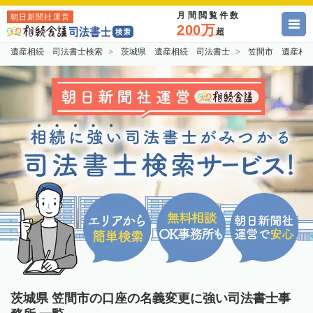
月間閲覧件数
朝日新聞社運営
200万
超
遺産相続 司法書士検索
茨城県 遺産相続 司法書士
笠間市 遺産相
茨城県 笠間市の口座の名義変更に強い司法書士事