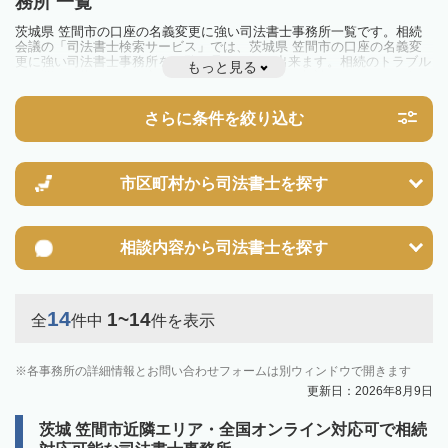
務所 一覧
茨城県 笠間市の口座の名義変更に強い司法書士事務所一覧です。相続
会議の「司法書士検索サービス」では、茨城県 笠間市の口座の名義変
更に強い司法書士事務所を一覧で見ることが出来ます。相続のトラブル
もっと見る
やお悩みを抱えている方は一度近隣の司法書士に相談してみましょう。
さらに条件を絞り込む
市区町村から
司法書士を探す
相談内容から
司法書士を探す
14
1~14
全
件中
件を表示
各事務所の詳細情報とお問い合わせフォームは別ウィンドウで開きます
更新日：2026年8月9日
茨城 笠間市近隣エリア・全国オンライン対応可で相続