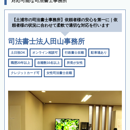
対応可能な司法書士事務所
【土浦市の司法書士事務所】依頼者様の安心を第一に｜依
頼者様の状況に合わせて柔軟で適切な対応を行います
司法書士法人田山事務所
土日祝OK
オンライン相談可
行政書士在籍
駐車場あり
職歴20年以上
在籍数10名以上
所長が女性
クレジットカード可
女性司法書士在籍