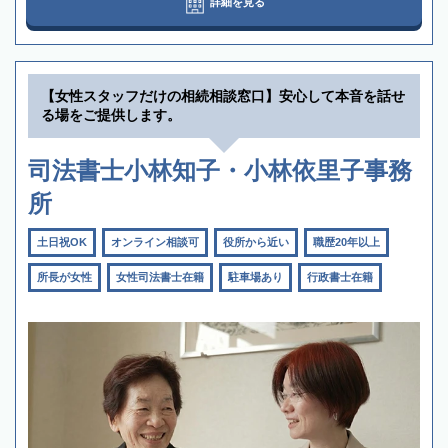
詳細を見る
【女性スタッフだけの相続相談窓口】安心して本音を話せ
る場をご提供します。
司法書士小林知子・小林依里子事務
所
土日祝OK
オンライン相談可
役所から近い
職歴20年以上
所長が女性
女性司法書士在籍
駐車場あり
行政書士在籍