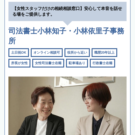
【女性スタッフだけの相続相談窓口】安心して本音を話せ
る場をご提供します。
司法書士小林知子・小林依里子事務
所
土日祝OK
オンライン相談可
役所から近い
職歴20年以上
所長が女性
女性司法書士在籍
駐車場あり
行政書士在籍