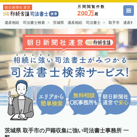
月間閲覧件数
朝日新聞社運営
200万
超
遺産相続 司法書士検索
茨城県 遺産相続 司法書士
取手市 遺産相
茨城県 取手市の戸籍収集に強い司法書士事務所 一