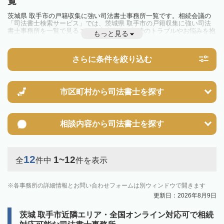
覧
茨城県 取手市の戸籍収集に強い司法書士事務所一覧です。相続会議の
「司法書士検索サービス」では、茨城県 取手市の戸籍収集に強い司法
書士事務所を一覧で見ることが出来ます。相続のトラブルやお悩みを抱
もっと見る
えている方は一度近隣の司法書士に相談してみましょう。
さらに条件を絞り込む
市区町村から
司法書士を探す
相談内容から
司法書士を探す
12
1~12
全
件中
件を表示
各事務所の詳細情報とお問い合わせフォームは別ウィンドウで開きます
更新日：2026年8月9日
茨城 取手市近隣エリア・全国オンライン対応可で相続