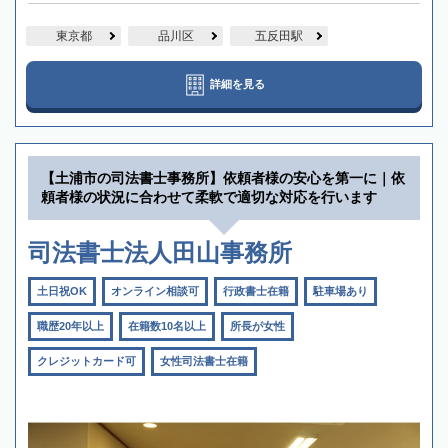
東京都
品川区
五反田駅
詳細を見る
【土浦市の司法書士事務所】依頼者様の安心を第一に｜依
頼者様の状況に合わせて柔軟で適切な対応を行います
司法書士法人田山事務所
土日祝OK
オンライン相談可
行政書士在籍
駐車場あり
職歴20年以上
在籍数10名以上
所長が女性
クレジットカード可
女性司法書士在籍