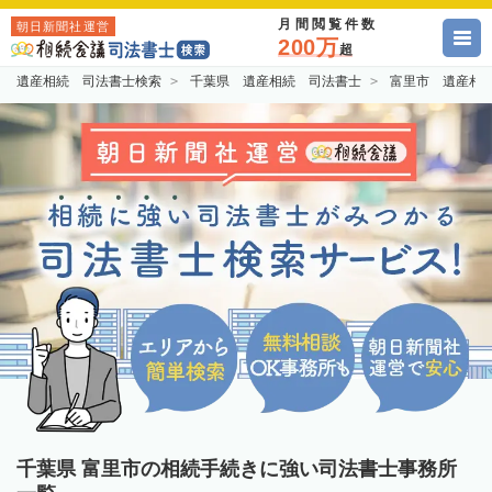
月間閲覧件数
朝日新聞社運営
200万
超
遺産相続 司法書士検索
千葉県 遺産相続 司法書士
富里市 遺産相
千葉県 富里市の相続手続きに強い司法書士事務所