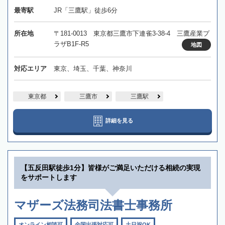
最寄駅
JR「三鷹駅」徒歩6分
所在地
〒181-0013 東京都三鷹市下連雀3-38-4 三鷹産業プ
ラザB1F-R5
地図
対応エリア
東京、埼玉、千葉、神奈川
東京都
三鷹市
三鷹駅
詳細を見る
【五反田駅徒歩1分】皆様がご満足いただける相続の実現
をサポートします
マザーズ法務司法書士事務所
オンライン相談可
全国出張対応可
土日祝OK