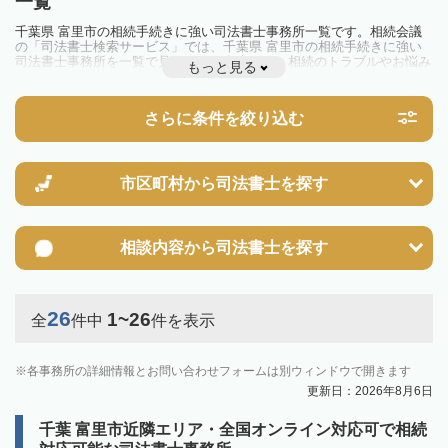
一覧
千葉県 富里市の相続手続きに強い司法書士事務所一覧です。相続会議
の「司法書士検索サービス」では、千葉県 富里市の相続手続きに強い
司法書士事務所を一覧で見ることが出来ます。相続のトラブルやお悩み
もっと見る
を抱えている方は一度近隣の司法書士に相談してみましょう。
さらに条件を絞り込む
市区町村から
司法書士を探す
相談内容から
司法書士を探す
26
1~26
全
件中
件を表示
各事務所の詳細情報とお問い合わせフォームは別ウィンドウで開きます
更新日：2026年8月6日
千葉 富里市近隣エリア・全国オンライン対応可で相続