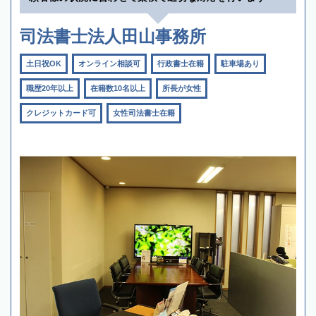
司法書士法人田山事務所
土日祝OK
オンライン相談可
行政書士在籍
駐車場あり
職歴20年以上
在籍数10名以上
所長が女性
クレジットカード可
女性司法書士在籍