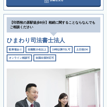
【印西牧の原駅徒歩8分】相続に関することならなんでも
ご相談ください
ひまわり司法書士法人
駐車場あり
在籍数10名以上
19時以降TEL可
土日祝OK
オンライン相談可
全国出張対応可