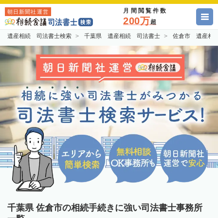
月間閲覧件数
朝日新聞社運営
200万
超
遺産相続 司法書士検索
千葉県 遺産相続 司法書士
佐倉市 遺産相
千葉県 佐倉市の相続手続きに強い司法書士事務所