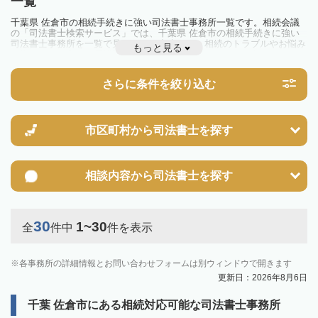
一覧
千葉県 佐倉市の相続手続きに強い司法書士事務所一覧です。相続会議
の「司法書士検索サービス」では、千葉県 佐倉市の相続手続きに強い
司法書士事務所を一覧で見ることが出来ます。相続のトラブルやお悩み
もっと見る
を抱えている方は一度近隣の司法書士に相談してみましょう。
さらに条件を絞り込む
市区町村から
司法書士を探す
相談内容から
司法書士を探す
30
1~30
全
件中
件を表示
各事務所の詳細情報とお問い合わせフォームは別ウィンドウで開きます
更新日：2026年8月6日
千葉 佐倉市にある相続対応可能な司法書士事務所