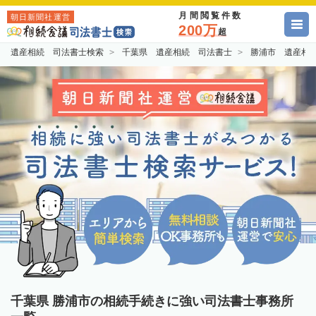
月間閲覧件数
朝日新聞社運営
200万
超
遺産相続 司法書士検索
千葉県 遺産相続 司法書士
勝浦市 遺産相
千葉県 勝浦市の相続手続きに強い司法書士事務所