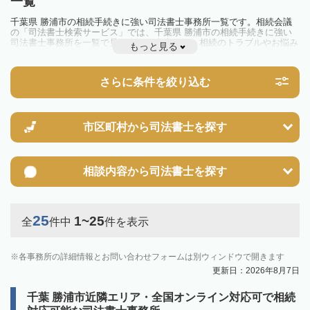
一覧
千葉県 勝浦市の相続手続きに強い司法書士事務所一覧です。相続会議
の「司法書士検索サービス」では、千葉県 勝浦市の相続手続きに強い
司法書士事務所を一覧で見ることが出来ます。相続のトラブルやお悩み
もっと見る
を抱えている方は一度近隣の司法書士に相談してみましょう。
さらに条件を絞り込む
市区町村から
司法書士を探す
相談内容から
司法書士を探す
25
1~25
全
件中
件を表示
各事務所の詳細情報とお問い合わせフォームは別ウィンドウで開きます
更新日：2026年8月7日
千葉 勝浦市近隣エリア・全国オンライン対応可で相続