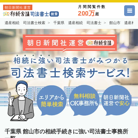
月間閲覧件数
朝日新聞社運営
200万
超
遺産相続 司法書士検索
千葉県 遺産相続 司法書士
館山市 遺産相
千葉県 館山市の相続手続きに強い司法書士事務所