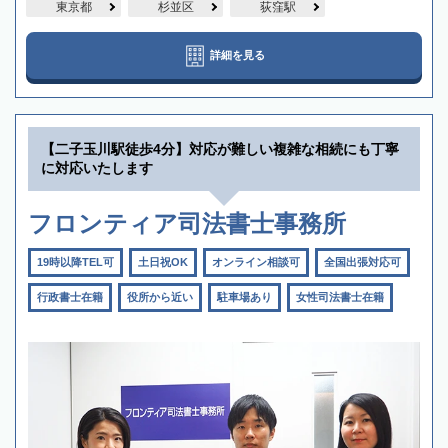
東京都
杉並区
荻窪駅
詳細を見る
【二子玉川駅徒歩4分】対応が難しい複雑な相続にも丁寧
に対応いたします
フロンティア司法書士事務所
19時以降TEL可
土日祝OK
オンライン相談可
全国出張対応可
行政書士在籍
役所から近い
駐車場あり
女性司法書士在籍