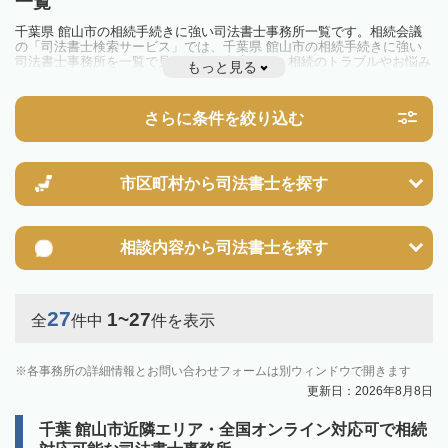
一覧
千葉県 館山市の相続手続きに強い司法書士事務所一覧です。相続会議
の「司法書士検索サービス」では、千葉県 館山市の相続手続きに強い
司法書士事務所を一覧で見ることが出来ます。相続のトラブルやお悩み
もっと見る
を抱えている方は一度近隣の司法書士に相談してみましょう。
さらに条件を絞り込む
市区町村から
司法書士を探す
相談内容から
司法書士を探す
27
1~27
全
件中
件を表示
各事務所の詳細情報とお問い合わせフォームは別ウィンドウで開きます
更新日：2026年8月8日
千葉 館山市近隣エリア・全国オンライン対応可で相続