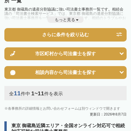
所 一覧
東京都 御蔵島の遺産分割協議に強い司法書士事務所一覧です。相続会
議の「司法書士検索サービス」では、東京都 御蔵島の遺産分割協議に
強い司法書士事務所を一覧で見ることが出来ます。相続のトラブルやお
もっと見る
悩みを抱えている方は一度近隣の司法書士に相談してみましょう。
さらに条件を絞り込む
市区町村から
司法書士を探す
相談内容から
司法書士を探す
11
1~11
全
件中
件を表示
各事務所の詳細情報とお問い合わせフォームは別ウィンドウで開きます
更新日：2026年8月7日
東京 御蔵島近隣エリア・全国オンライン対応可で相続