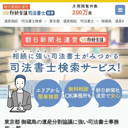
月間閲覧件数
朝日新聞社運営
200万
超
遺産相続 司法書士検索
東京都 遺産相続 司法書士
御蔵島 遺産相
東京都 御蔵島の遺産分割協議に強い司法書士事務