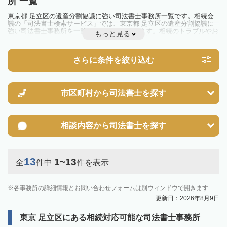
所 一覧
東京都 足立区の遺産分割協議に強い司法書士事務所一覧です。相続会
議の「司法書士検索サービス」では、東京都 足立区の遺産分割協議に
強い司法書士事務所を一覧で見ることが出来ます。相続のトラブルやお
もっと見る
悩みを抱えている方は一度近隣の司法書士に相談してみましょう。
さらに条件を絞り込む
市区町村から
司法書士を探す
相談内容から
司法書士を探す
13
1~13
全
件中
件を表示
各事務所の詳細情報とお問い合わせフォームは別ウィンドウで開きます
更新日：2026年8月9日
東京 足立区にある相続対応可能な司法書士事務所