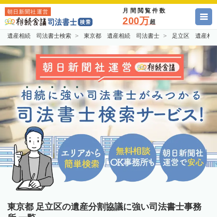
月間閲覧件数
朝日新聞社運営
200万
超
遺産相続 司法書士検索
東京都 遺産相続 司法書士
足立区 遺産相
東京都 足立区の遺産分割協議に強い司法書士事務