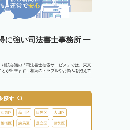
得に強い司法書士事務所 一
。相続会議の「司法書士検索サービス」では、東京
ことが出来ます。相続のトラブルやお悩みを抱えて
を探す
江東区
品川区
目黒区
大田区
板橋区
練馬区
足立区
葛飾区