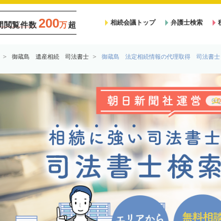
200
相続会議トップ
弁護士検索
間閲覧件数
万
超
御蔵島 遺産相続 司法書士
御蔵島 法定相続情報の代理取得 司法書士