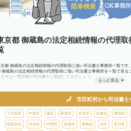
東京都 御蔵島の法定相続情報の代理取
覧
東京都 御蔵島の法定相続情報の代理取得に強い司法書士事務所一覧です
都 御蔵島の法定相続情報の代理取得に強い司法書士事務所を一覧で見る
いる方は一度近隣の司法書士に相談してみましょう。
もっと見る
市区町村から
司法書士
千代田区
中央区
港区
新宿区
文京区
台東区
墨田区
世田谷区
渋谷区
中野区
杉並区
豊島区
北区
荒川区