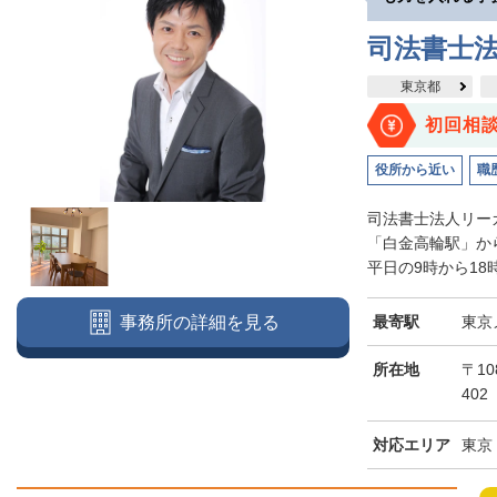
司法書士
東京都
初回相
役所から近い
職
司法書士法人リー
「白金高輪駅」か
平日の9時から18
最寄駅
東京
事務所の詳細を見る
所在地
〒10
402
対応エリア
東京