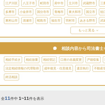
江戸川区
八王子市
町田市
府中市
立川市
武蔵野市
三
多摩市
小金井市
国分寺市
青梅市
東大和市
国立市
狛
東村山市
清瀬市
昭島市
福生市
羽村市
あきる野市
武
西多摩郡日の出町
西多摩郡奥多摩町
西多摩郡檜原村
伊豆大島
もっと見る
御蔵島
八丈島
青ヶ島
小笠原村
相談内容から
司法書士
相続手続き
相続放棄
相続登記
口座の名義変更
戸籍収集
法定相続情報の代理取得
成年後見・任意後見
遺言執行
不動産
終活相談
11
1~11
全
件中
件を表示