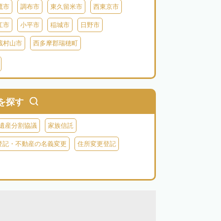
鷹市
調布市
東久留米市
西東京市
江市
小平市
稲城市
日野市
蔵村山市
西多摩郡瑞穂町
利島
新島
式根島
神津島
三宅島
を探す
遺産分割協議
家族信託
登記・不動産の名義変更
住所変更登記