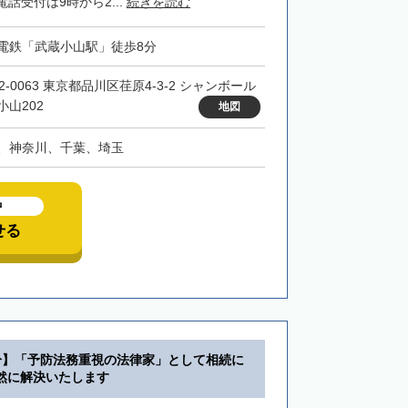
話受付は9時から2...
続きを読む
電鉄「武蔵小山駅」徒歩8分
2-0063 東京都品川区荏原4-3-2 シャンボール
小山202
地図
、神奈川、千葉、埼玉
中
せる
分】「予防法務重視の法律家」として相続に
然に解決いたします