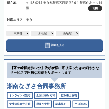
所在地
〒163-0214 東京都新宿区西新宿2-6-1 新宿住友ビル14
階
地図
対応エリア
東京
東京都
新宿区
新宿駅
詳細を見る
【茅ケ崎駅徒歩12分】依頼者様に寄り添ったきめ細やかな
サービスで円満な相続をサポートします
湘南なぎさ合同事務所
オンライン相談可
全国出張対応可
行政書士在籍
女性司法書士在籍
所長が女性
駐車場あり
土日祝OK