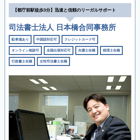
【都庁前駅徒歩3分】迅速と信頼のリーガルサポート
司法書士法人 日本橋合同事務所
駐車場あり
中国語対応可
クレジットカード可
オンライン相談可
全国出張対応可
弁護士在籍
税理士在籍
行政書士在籍
女性司法書士在籍