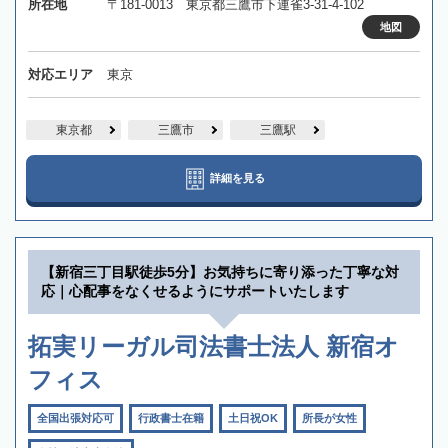
所在地
〒181-0013 東京都三鷹市下連雀3-31-4-102
地図
対応エリア
東京
東京都
三鷹市
三鷹駅
詳細を見る
【新宿三丁目駅徒歩5分】お気持ちに寄り添った丁寧な対
応｜心配事をなくせるようにサポートいたします
拓実リーガル司法書士法人 新宿オ
フィス
全国出張対応可
行政書士在籍
土日祝OK
所長が女性