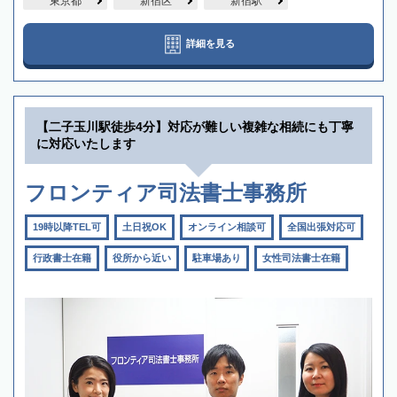
東京都
新宿区
新宿駅
詳細を見る
【二子玉川駅徒歩4分】対応が難しい複雑な相続にも丁寧
に対応いたします
フロンティア司法書士事務所
19時以降TEL可
土日祝OK
オンライン相談可
全国出張対応可
行政書士在籍
役所から近い
駐車場あり
女性司法書士在籍