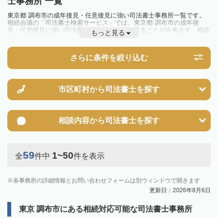
士事務所 一覧
東京都 調布市の成年後見・任意後見に強い司法書士事務所一覧です。
相続会議の「司法書士検索サービス」では、東京都 調布市の成年後
見・任意後見に強い司法書士事務所を一覧で見ることが出来ます。相続
もっと見る
のトラブルやお悩みを抱えている方は一度近隣の司法書士に相談してみ
ましょう。
さらに条件を絞り込む
市区町村から
司法書士を探す
相談内容から
司法書士を探す
59
1~50
全
件中
件を表示
各事務所の詳細情報とお問い合わせフォームは別ウィンドウで開きます
更新日：2026年8月6日
東京 調布市にある相続対応可能な司法書士事務所