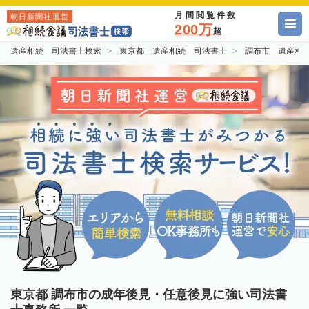
月間閲覧件数
朝日新聞社運営
200万
超
遺産相続 司法書士検索
東京都 遺産相続 司法書士
調布市 遺産相
東京都 調布市の成年後見・任意後見に強い司法書