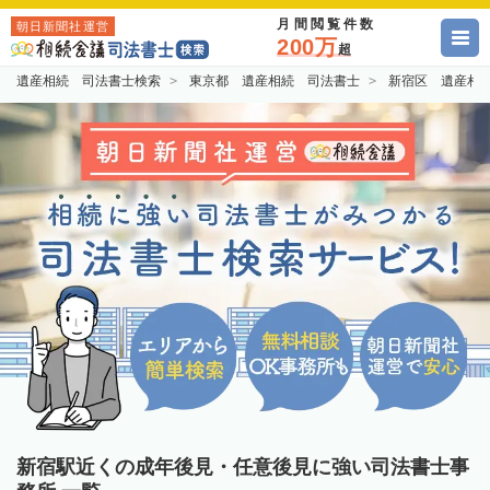
月間閲覧件数
朝日新聞社運営
200万
超
遺産相続 司法書士検索
東京都 遺産相続 司法書士
新宿区 遺産相
新宿駅近くの成年後見・任意後見に強い司法書士事