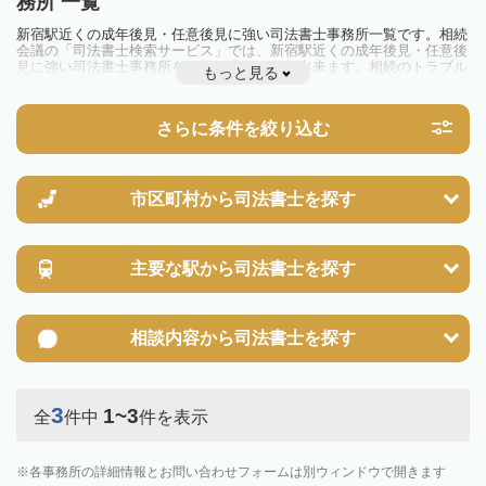
務所 一覧
新宿駅近くの成年後見・任意後見に強い司法書士事務所一覧です。相続
会議の「司法書士検索サービス」では、新宿駅近くの成年後見・任意後
見に強い司法書士事務所を一覧で見ることが出来ます。相続のトラブル
もっと見る
やお悩みを抱えている方は一度近隣の司法書士に相談してみましょう。
さらに条件を絞り込む
市区町村から
司法書士を探す
主要な駅から
司法書士を探す
相談内容から
司法書士を探す
3
1~3
全
件中
件を表示
各事務所の詳細情報とお問い合わせフォームは別ウィンドウで開きます