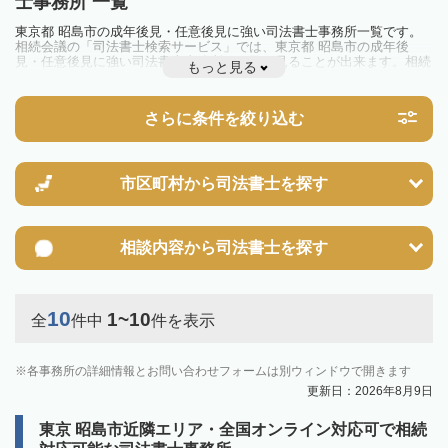
士事務所 一覧
東京都 昭島市の成年後見・任意後見に強い司法書士事務所一覧です。
相続会議の「司法書士検索サービス」では、東京都 昭島市の成年後
見・任意後見に強い司法書士事務所を一覧で見ることが出来ます。相続
もっと見る
のトラブルやお悩みを抱えている方は一度近隣の司法書士に相談してみ
ましょう。
さらに条件を絞り込む
市区町村から
司法書士を探す
相談内容から
司法書士を探す
10
1~10
全
件中
件を表示
各事務所の詳細情報とお問い合わせフォームは別ウィンドウで開きます
更新日：2026年8月9日
東京 昭島市近隣エリア・全国オンライン対応可で相続