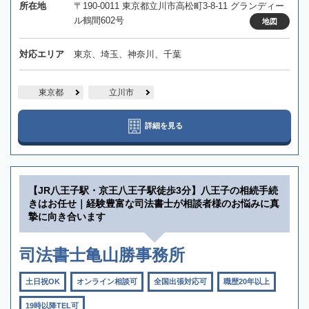
所在地
〒190-0011 東京都立川市高松町3-8-11 グランディー
ル鶴間602号
地図
対応エリア
東京、埼玉、神奈川、千葉
東京都
立川市
詳細を見る
【JR八王子駅・京王八王子駅徒歩3分】八王子の相続手続
きはお任せ｜経験豊富な司法書士が相談者様のお悩みに真
摯に向き合います
司法書士亀山勝事務所
土日祝OK
オンライン相談可
全国出張対応可
職歴20年以上
19時以降TEL可