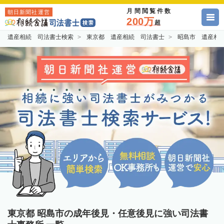
月間閲覧件数
朝日新聞社運営
200万
超
遺産相続 司法書士検索
東京都 遺産相続 司法書士
昭島市 遺産相
東京都 昭島市の成年後見・任意後見に強い司法書