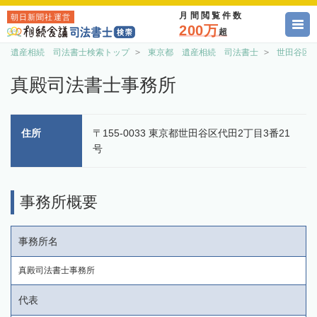
月間閲覧件数
朝日新聞社運営
200万
超
遺産相続 司法書士検索トップ
東京都 遺産相続 司法書士
世田谷区
真殿司法書士事務所
住所
〒155-0033 東京都世田谷区代田2丁目3番21
号
事務所概要
事務所名
真殿司法書士事務所
代表