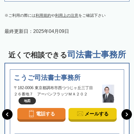
ご利用の際には
利用規約
や
利用上の注意
をご確認下さい
最終更新日：
2025年04月09日
司法書士事務所
近くで相談できる
こうご司法書士事務所
〒182-0006 東京都調布市西つつじヶ丘三丁目
２６番地７ アーバンフラッツＭＡ２０２
地図
電話する
メールする