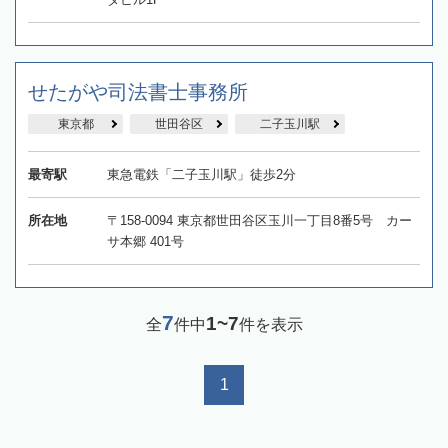
せたがや司法書士事務所
東京都
世田谷区
二子玉川駅
最寄駅
東急電鉄「二子玉川駅」徒歩2分
所在地
〒158-0094 東京都世田谷区玉川一丁目8番5号 カー
サ本郷 401号
7
1~7
全
件中
件を表示
1