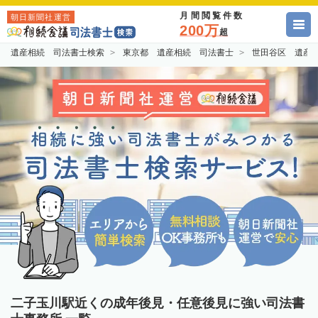
月間閲覧件数
朝日新聞社運営
200万
超
遺産相続 司法書士検索
東京都 遺産相続 司法書士
世田谷区 遺産
二子玉川駅近くの成年後見・任意後見に強い司法書