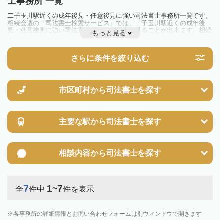
士事務所 一覧
二子玉川駅近くの成年後見・任意後見に強い司法書士事務所一覧です。
相続会議の「司法書士検索サービス」では、二子玉川駅近くの成年後
見・任意後見に強い司法書士事務所を一覧で見ることが出来ます。相続
もっと見る
のトラブルやお悩みを抱えている方は一度近隣の司法書士に相談してみ
ましょう。
さらに条件を絞り込む
市区町村から
司法書士を探す
主要な駅から
司法書士を探す
相談内容から
司法書士を探す
7
1~7
全
件中
件を表示
各事務所の詳細情報とお問い合わせフォームは別ウィンドウで開きます