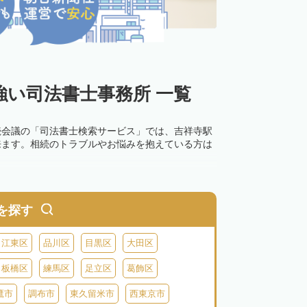
い司法書士事務所 一覧
続会議の「司法書士検索サービス」では、吉祥寺駅
来ます。相続のトラブルやお悩みを抱えている方は
を探す
江東区
品川区
目黒区
大田区
板橋区
練馬区
足立区
葛飾区
鷹市
調布市
東久留米市
西東京市