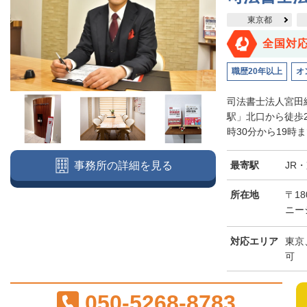
東京都
全国対
職歴20年以上
オ
司法書士法人宮田
駅」北口から徒歩
時30分から19時
最寄駅
JR
事務所の詳細を見る
所在地
〒18
ニー
対応エリア
東京
可
050-5268-8783