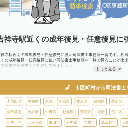
吉祥寺駅近くの成年後見・任意後見に強
吉祥寺駅近くの成年後見・任意後見に強い司法書士事務所一覧です。相
近くの成年後見・任意後見に強い司法書士事務所を一覧で見ることが出
一度近隣の司法書士に相談してみましょう。
もっと見る
市区町村から
司法書士
千代田区
中央区
港区
新宿区
文京区
台東区
墨田区
世田谷区
渋谷区
中野区
杉並区
豊島区
北区
荒川区
江戸川区
八王子市
町田市
府中市
立川市
武蔵野市
三