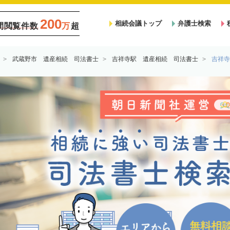
200
相続会議トップ
弁護士検索
間閲覧件数
万
超
武蔵野市 遺産相続 司法書士
吉祥寺駅 遺産相続 司法書士
吉祥寺