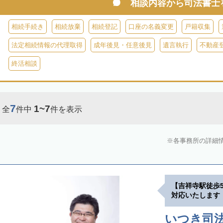
相談内容から
司法書士
相続手続き
相続放棄
相続登記
口座の名義変更
戸籍収集
法定相続情報の代理取得
成年後見・任意後見
遺言執行
不動産
終活相談
7
1~7
全
件中
件を表示
各事務所の詳細
【吉祥寺駅徒歩
対応いたします
いつき司