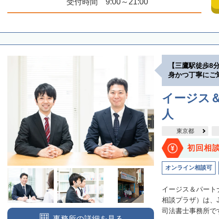
受付時間 9:00～21:00
【三鷹駅徒歩8
身かつ丁寧にご
イージス
人
東京都
初回相
オンライン相談可
イージス＆パート
相談プラザ）は、
司法書士事務所です
事務所の詳細を見る