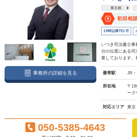
東京都
初回相
19時以降TEL可
いつき司法書士事
分の位置にある司
業しております。初
最寄駅
JR
事務所の詳細を見る
所在地
〒18
ーク
対応エリア
東京
050-5385-4643