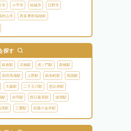
江市
小平市
稲城市
日野市
蔵村山市
西多摩郡瑞穂町
利島
新島
式根島
神津島
三宅島
を探す
銀座駅
京橋駅
虎ノ門駅
新橋駅
高田馬場駅
上野駅
錦糸町駅
両国駅
大森駅
二子玉川駅
恵比寿駅
鴨駅
赤羽駅
西日暮里駅
成増駅
蔵境駅
三鷹駅
武蔵小金井駅