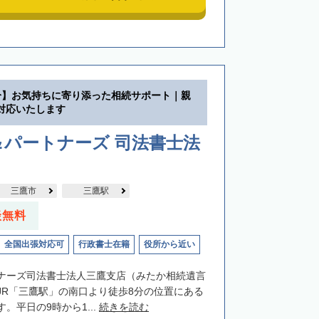
分】お気持ちに寄り添った相続サポート｜親
対応いたします
＆パートナーズ 司法書士法
三鷹市
三鷹駅
談無料
全国出張対応可
行政書士在籍
役所から近い
ナーズ司法書士法人三鷹支店（みたか相続遺言
JR「三鷹駅」の南口より徒歩8分の位置にある
。平日の9時から1...
続きを読む