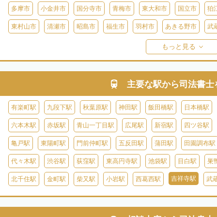
多摩市
小金井市
国分寺市
青梅市
東大和市
国立市
狛
東村山市
清瀬市
昭島市
福生市
羽村市
あきる野市
武
西多摩郡日の出町
西多摩郡奥多摩町
西多摩郡檜原村
伊豆大島
もっと見る
御蔵島
八丈島
青ヶ島
小笠原村
主要な駅から
司法書士
有楽町駅
九段下駅
秋葉原駅
神田駅
飯田橋駅
日本橋駅
六本木駅
赤坂駅
青山一丁目駅
広尾駅
新宿駅
四ツ谷駅
亀戸駅
東陽町駅
門前仲町駅
五反田駅
蒲田駅
田園調布駅
代々木駅
渋谷駅
荻窪駅
東高円寺駅
池袋駅
目白駅
巣
吉祥寺駅
北千住駅
金町駅
柴又駅
小岩駅
西葛西駅
武