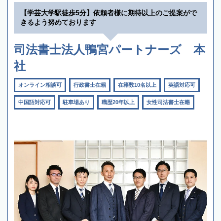
【学芸大学駅徒歩5分】依頼者様に期待以上のご提案がで
きるよう努めております
司法書士法人鴨宮パートナーズ 本
社
オンライン相談可
行政書士在籍
在籍数10名以上
英語対応可
中国語対応可
駐車場あり
職歴20年以上
女性司法書士在籍