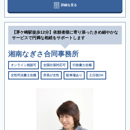
詳細を見る
【茅ケ崎駅徒歩12分】依頼者様に寄り添ったきめ細やかな
サービスで円満な相続をサポートします
湘南なぎさ合同事務所
オンライン相談可
全国出張対応可
行政書士在籍
女性司法書士在籍
所長が女性
駐車場あり
土日祝OK