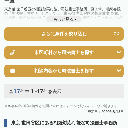
一覧
東京都 世田谷区の相続放棄に強い司法書士事務所一覧です。相続会議
の「司法書士検索サービス」では、東京都 世田谷区の相続放棄に強い
司法書士事務所を一覧で見ることが出来ます。相続のトラブルやお悩み
もっと見る
を抱えている方は一度近隣の司法書士に相談してみましょう。
さらに条件を絞り込む
市区町村から
司法書士を探す
相談内容から
司法書士を探す
17
1~17
全
件中
件を表示
各事務所の詳細情報とお問い合わせフォームは別ウィンドウで開きます
更新日：2026年8月8日
東京 世田谷区にある相続対応可能な司法書士事務所