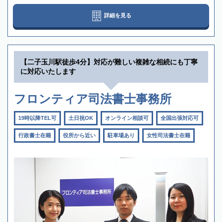
詳細を見る
【二子玉川駅徒歩4分】対応が難しい複雑な相続にも丁寧
に対応いたします
フロンティア司法書士事務所
19時以降TEL可
土日祝OK
オンライン相談可
全国出張対応可
行政書士在籍
役所から近い
駐車場あり
女性司法書士在籍