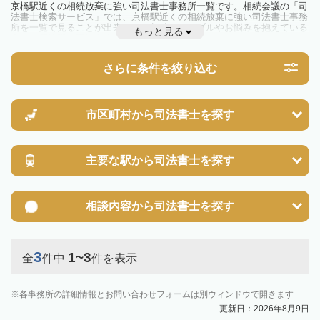
京橋駅近くの相続放棄に強い司法書士事務所一覧です。相続会議の「司
法書士検索サービス」では、京橋駅近くの相続放棄に強い司法書士事務
所を一覧で見ることが出来ます。相続のトラブルやお悩みを抱えている
もっと見る
方は一度近隣の司法書士に相談してみましょう。
さらに条件を絞り込む
市区町村から
司法書士を探す
主要な駅から
司法書士を探す
相談内容から
司法書士を探す
3
1~3
全
件中
件を表示
各事務所の詳細情報とお問い合わせフォームは別ウィンドウで開きます
更新日：2026年8月9日