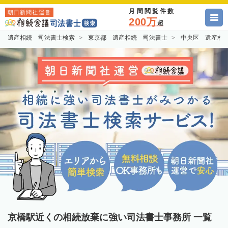
月間閲覧件数
朝日新聞社運営
200万
超
遺産相続 司法書士検索
東京都 遺産相続 司法書士
中央区 遺産相
京橋駅近くの相続放棄に強い司法書士事務所 一覧