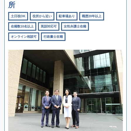
所
土日祝OK
役所から近い
駐車場あり
職歴20年以上
在籍数10名以上
英語対応可
女性弁護士在籍
オンライン相談可
行政書士在籍