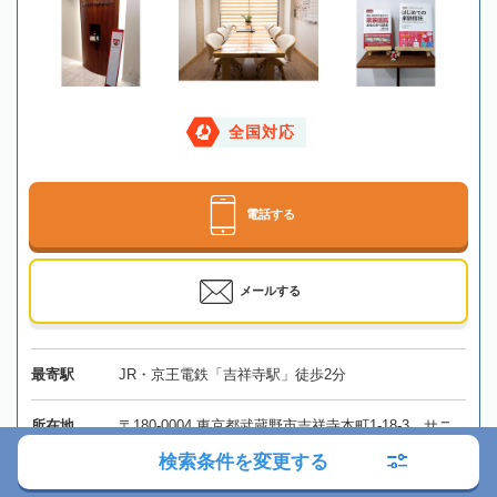
全国対応
電話する
メールする
最寄駅
JR・京王電鉄「吉祥寺駅」徒歩2分
所在地
〒180-0004 東京都武蔵野市吉祥寺本町1-18-3 サニ
ーシティ吉祥寺802
地図
検索条件を変更する