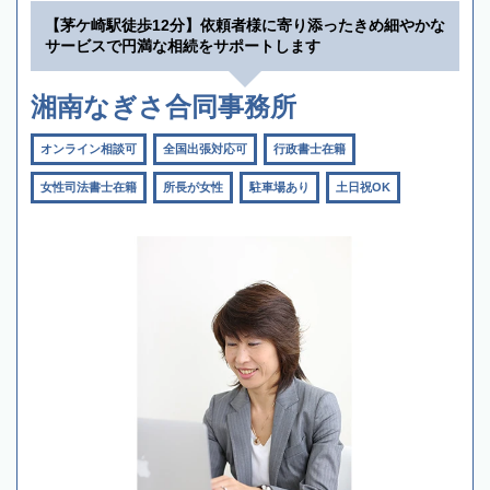
【茅ケ崎駅徒歩12分】依頼者様に寄り添ったきめ細やかな
サービスで円満な相続をサポートします
湘南なぎさ合同事務所
オンライン相談可
全国出張対応可
行政書士在籍
女性司法書士在籍
所長が女性
駐車場あり
土日祝OK