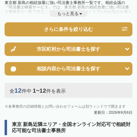
東京都 新島の相続放棄に強い司法書士事務所一覧です。相続会議の
「司法書士検索サービス」では、東京都 新島の相続放棄に強い司法書
士事務所を一覧で見ることが出来ます。相続のトラブルやお悩みを抱え
もっと見る
ている方は一度近隣の司法書士に相談してみましょう。
さらに条件を絞り込む
市区町村から
司法書士を探す
相談内容から
司法書士を探す
12
1~12
全
件中
件を表示
各事務所の詳細情報とお問い合わせフォームは別ウィンドウで開きます
更新日：2026年8月6日
東京 新島近隣エリア・全国オンライン対応可で相続対
応可能な司法書士事務所