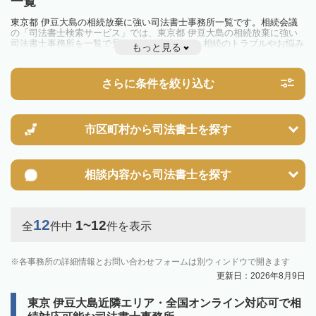
一覧
東京都 伊豆大島の相続放棄に強い司法書士事務所一覧です。相続会議
の「司法書士検索サービス」では、東京都 伊豆大島の相続放棄に強い
司法書士事務所を一覧で見ることが出来ます。相続のトラブルやお悩み
もっと見る
を抱えている方は一度近隣の司法書士に相談してみましょう。
さらに条件を絞り込む
市区町村から
司法書士を探す
相談内容から
司法書士を探す
12
1~12
全
件中
件を表示
各事務所の詳細情報とお問い合わせフォームは別ウィンドウで開きます
更新日：2026年8月9日
東京 伊豆大島近隣エリア・全国オンライン対応可で相