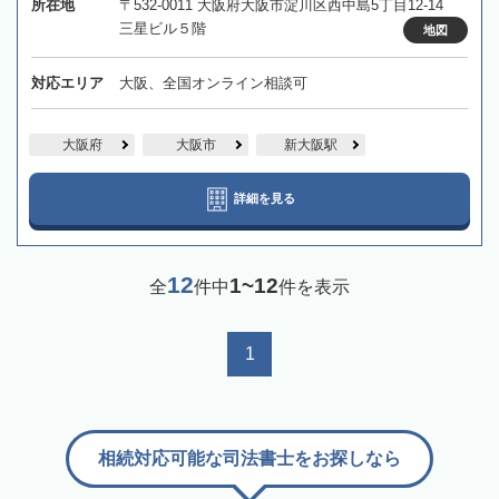
所在地
〒532-0011 大阪府大阪市淀川区西中島5丁目12-14
三星ビル５階
地図
対応エリア
大阪、全国オンライン相談可
大阪府
大阪市
新大阪駅
詳細を見る
12
1~12
全
件中
件を表示
1
相続対応可能な司法書士をお探しなら