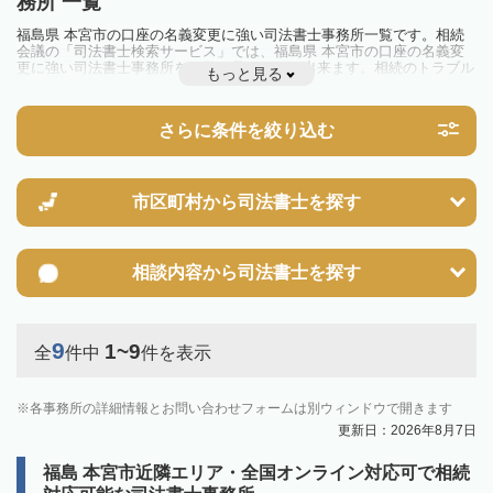
務所 一覧
福島県 本宮市の口座の名義変更に強い司法書士事務所一覧です。相続
会議の「司法書士検索サービス」では、福島県 本宮市の口座の名義変
更に強い司法書士事務所を一覧で見ることが出来ます。相続のトラブル
もっと見る
やお悩みを抱えている方は一度近隣の司法書士に相談してみましょう。
さらに条件を絞り込む
市区町村から
司法書士を探す
相談内容から
司法書士を探す
9
1~9
全
件中
件を表示
各事務所の詳細情報とお問い合わせフォームは別ウィンドウで開きます
更新日：2026年8月7日
福島 本宮市近隣エリア・全国オンライン対応可で相続