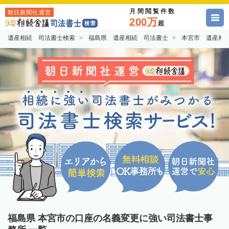
月間閲覧件数
朝日新聞社運営
200万
超
遺産相続 司法書士検索
福島県 遺産相続 司法書士
本宮市 遺産相
福島県 本宮市の口座の名義変更に強い司法書士事