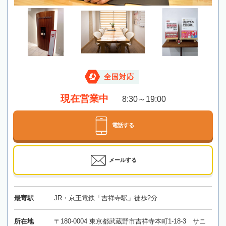
全国対応
現在営業中
8:30～19:00
電話する
メールする
最寄駅
JR・京王電鉄「吉祥寺駅」徒歩2分
所在地
〒180-0004 東京都武蔵野市吉祥寺本町1-18-3 サニ