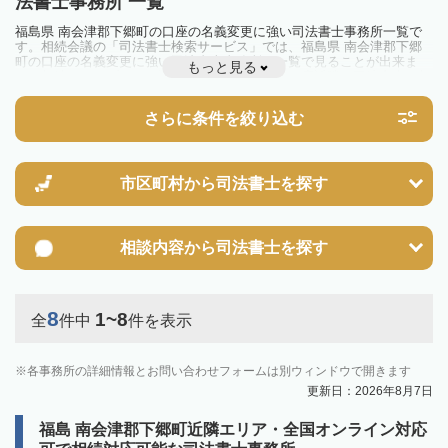
法書士事務所 一覧
福島県 南会津郡下郷町の口座の名義変更に強い司法書士事務所一覧で
す。相続会議の「司法書士検索サービス」では、福島県 南会津郡下郷
町の口座の名義変更に強い司法書士事務所を一覧で見ることが出来ま
もっと見る
す。相続のトラブルやお悩みを抱えている方は一度近隣の司法書士に相
談してみましょう。
さらに条件を絞り込む
市区町村から
司法書士を探す
相談内容から
司法書士を探す
8
1~8
全
件中
件を表示
各事務所の詳細情報とお問い合わせフォームは別ウィンドウで開きます
更新日：2026年8月7日
福島 南会津郡下郷町近隣エリア・全国オンライン対応