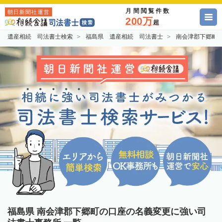
月間閲覧件数
朝日新聞社運営
200万
超
遺産相続 司法書士検索
福島県 遺産相続 司法書士
南会津郡下郷町
福島県 南会津郡下郷町の口座の名義変更に強い司