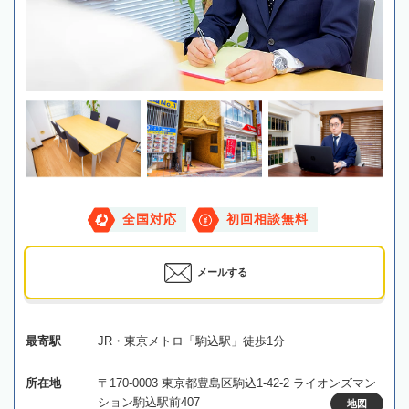
全国対応
初回相談無料
メールする
最寄駅
JR・東京メトロ「駒込駅」徒歩1分
所在地
〒170-0003 東京都豊島区駒込1-42-2 ライオンズマン
ション駒込駅前407
地図