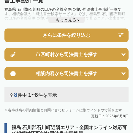
書士事務所 一覧
福島県 石川郡石川町の口座の名義変更に強い司法書士事務所一覧で
す。相続会議の「司法書士検索サービス」では、福島県 石川郡石川町
の口座の名義変更に強い司法書士事務所を一覧で見ることが出来ます。
もっと見る
相続のトラブルやお悩みを抱えている方は一度近隣の司法書士に相談し
てみましょう。
さらに条件を絞り込む
市区町村から
司法書士を探す
相談内容から
司法書士を探す
8
1~8
全
件中
件を表示
各事務所の詳細情報とお問い合わせフォームは別ウィンドウで開きます
更新日：2026年8月8日
福島 石川郡石川町近隣エリア・全国オンライン対応可