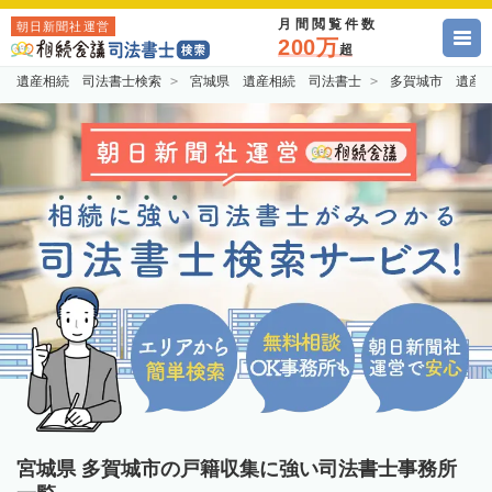
月間閲覧件数
朝日新聞社運営
200万
超
遺産相続 司法書士検索
宮城県 遺産相続 司法書士
多賀城市 遺産
宮城県 多賀城市の戸籍収集に強い司法書士事務所