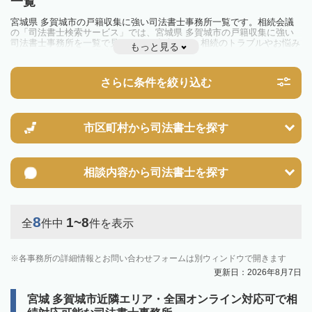
一覧
宮城県 多賀城市の戸籍収集に強い司法書士事務所一覧です。相続会議
の「司法書士検索サービス」では、宮城県 多賀城市の戸籍収集に強い
司法書士事務所を一覧で見ることが出来ます。相続のトラブルやお悩み
もっと見る
を抱えている方は一度近隣の司法書士に相談してみましょう。
さらに条件を絞り込む
市区町村から
司法書士を探す
相談内容から
司法書士を探す
8
1~8
全
件中
件を表示
各事務所の詳細情報とお問い合わせフォームは別ウィンドウで開きます
更新日：2026年8月7日
宮城 多賀城市近隣エリア・全国オンライン対応可で相