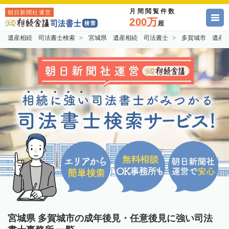
月間閲覧件数
朝日新聞社運営
200万
超
遺産相続 司法書士検索
宮城県 遺産相続 司法書士
多賀城市 遺産
宮城県 多賀城市の成年後見・任意後見に強い司法