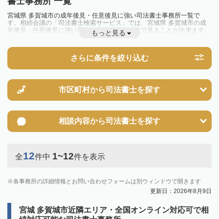
書士事務所 一覧
宮城県 多賀城市の成年後見・任意後見に強い司法書士事務所一覧で
す。相続会議の「司法書士検索サービス」では、宮城県 多賀城市の成
年後見・任意後見に強い司法書士事務所を一覧で見ることが出来ます。
もっと見る
相続のトラブルやお悩みを抱えている方は一度近隣の司法書士に相談し
てみましょう。
さらに条件を絞り込む
市区町村から
司法書士を探す
相談内容から
司法書士を探す
12
1~12
全
件中
件を表示
各事務所の詳細情報とお問い合わせフォームは別ウィンドウで開きます
更新日：2026年8月9日
宮城 多賀城市近隣エリア・全国オンライン対応可で相