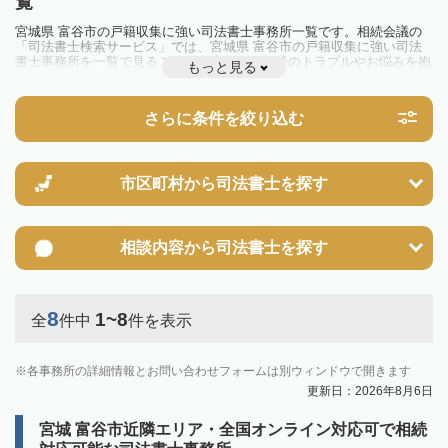
覧
宮城県 富谷市の戸籍収集に強い司法書士事務所一覧です。相続会議の
「司法書士検索サービス」では、宮城県 富谷市の戸籍収集に強い司法
書士事務所を一覧で見ることが出来ます。相続のトラブルやお悩みを抱
もっと見る
えている方は一度近隣の司法書士に相談してみましょう。
さらに条件を絞り込む
市区町村から
司法書士を探す
相談内容から
司法書士を探す
8
1~8
全
件中
件を表示
各事務所の詳細情報とお問い合わせフォームは別ウィンドウで開きます
更新日：2026年8月6日
宮城 富谷市近隣エリア・全国オンライン対応可で相続