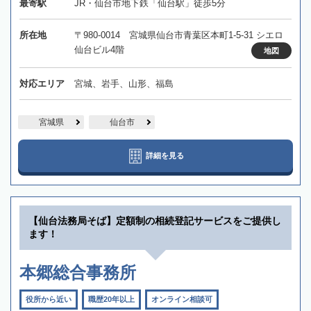
最寄駅
JR・仙台市地下鉄「仙台駅」徒歩5分
所在地
〒980-0014 宮城県仙台市青葉区本町1-5-31 シエロ
仙台ビル4階
地図
対応エリア
宮城、岩手、山形、福島
宮城県
仙台市
詳細を見る
【仙台法務局そば】定額制の相続登記サービスをご提供し
ます！
本郷総合事務所
役所から近い
職歴20年以上
オンライン相談可