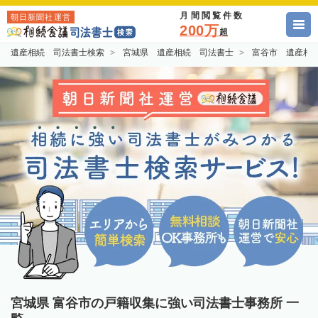
月間閲覧件数
朝日新聞社運営
200万
超
遺産相続 司法書士検索
宮城県 遺産相続 司法書士
富谷市 遺産相
宮城県 富谷市の戸籍収集に強い司法書士事務所 一