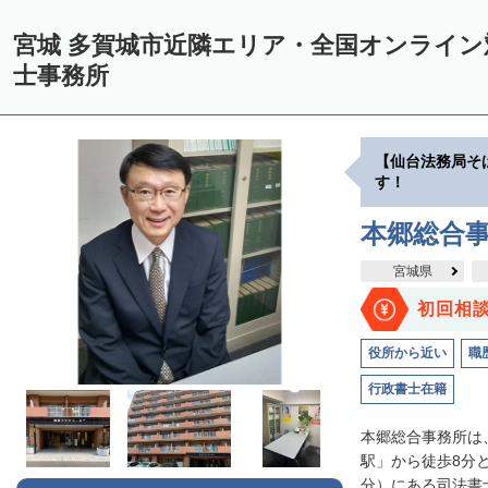
宮城 多賀城市近隣エリア・全国オンライ
士事務所
【仙台法務局そ
す！
本郷総合
宮城県
初回相
役所から近い
職
行政書士在籍
本郷総合事務所は
駅」から徒歩8分
分）にある司法書士