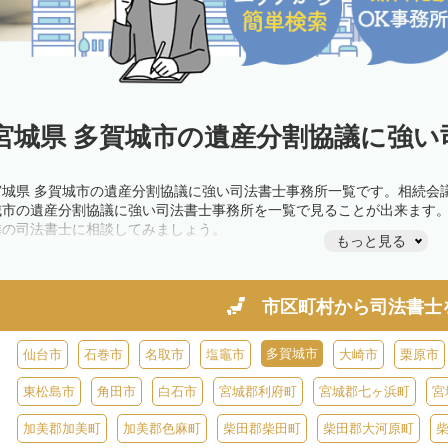
宮城県 多賀城市の遺産分割協議に強い
宮城県 多賀城市の遺産分割協議に強い司法書士事務所一覧です。相続会
城市の遺産分割協議に強い司法書士事務所を一覧で見ることが出来ます
隣の司法書士に相談してみましょう。
もっと見る
市区町村から
司法書士
多賀城市
仙台市
石巻市
名取市
塩竈市
大崎市
栗原市
東松島市
角田市
白石市
宮城郡利府町
宮城郡七ヶ浜町
宮
加美郡加美町
加美郡色麻町
柴田郡柴田町
柴田郡大河原町