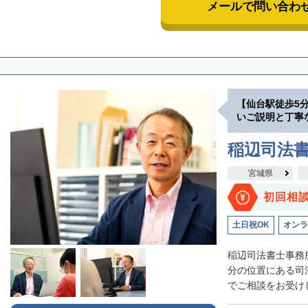
メールで問い合わ
【仙台駅徒歩5
いご説明と丁寧
稲辺司法
宮城県
初回相
土日祝OK
オンラ
稲辺司法書士事務
分の位置にある司
でご相談をお受けし