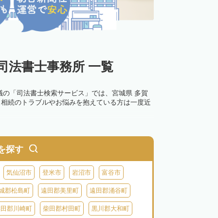
司法書士事務所 一覧
議の「司法書士検索サービス」では、宮城県 多賀
。相続のトラブルやお悩みを抱えている方は一度近
を探す
気仙沼市
登米市
岩沼市
富谷市
城郡松島町
遠田郡美里町
遠田郡涌谷町
柴田郡川崎町
柴田郡村田町
黒川郡大和町