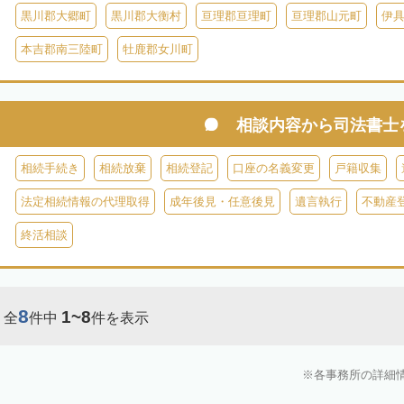
黒川郡大郷町
黒川郡大衡村
亘理郡亘理町
亘理郡山元町
伊
本吉郡南三陸町
牡鹿郡女川町
相談内容から
司法書士
相続手続き
相続放棄
相続登記
口座の名義変更
戸籍収集
法定相続情報の代理取得
成年後見・任意後見
遺言執行
不動産
終活相談
8
1~8
全
件中
件を表示
各事務所の詳細