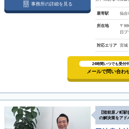
事務所の詳細を見る
最寄駅
仙台
所在地
〒98
日プ
対応エリア
宮城
24時間いつでも受付
メールで問い合わ
【陸前原ノ町駅
の解決策をアド