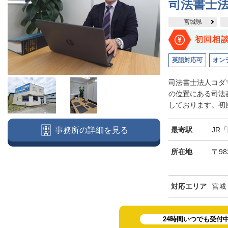
司法書士
宮城県
初回相
英語対応可
オン
司法書士法人コダ
の位置にある司法
しております。初回
最寄駅
JR
事務所の詳細を見る
所在地
〒98
対応エリア
宮城
24時間いつでも受付