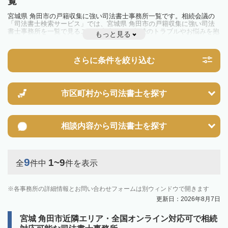
覧
宮城県 角田市の戸籍収集に強い司法書士事務所一覧です。相続会議の
「司法書士検索サービス」では、宮城県 角田市の戸籍収集に強い司法
書士事務所を一覧で見ることが出来ます。相続のトラブルやお悩みを抱
もっと見る
えている方は一度近隣の司法書士に相談してみましょう。
さらに条件を絞り込む
市区町村から
司法書士を探す
相談内容から
司法書士を探す
9
1~9
全
件中
件を表示
各事務所の詳細情報とお問い合わせフォームは別ウィンドウで開きます
更新日：2026年8月7日
宮城 角田市近隣エリア・全国オンライン対応可で相続