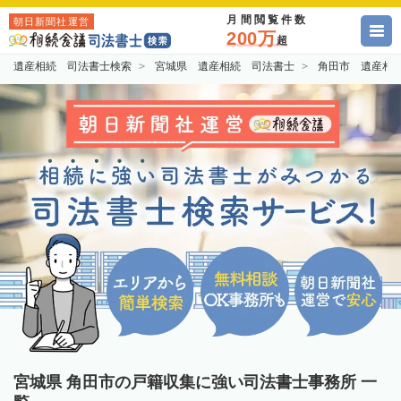
月間閲覧件数
朝日新聞社運営
200万
超
遺産相続 司法書士検索
宮城県 遺産相続 司法書士
角田市 遺産相
宮城県 角田市の戸籍収集に強い司法書士事務所 一