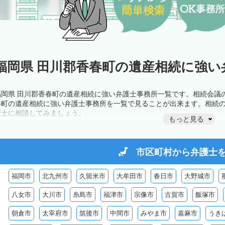
福岡県 田川郡香春町の遺産相続に強い
福岡県 田川郡香春町の遺産相続に強い弁護士事務所一覧です。相続会議
春町の遺産相続に強い弁護士事務所を一覧で見ることが出来ます。相続
護士に相談してみましょう。
もっと見る
市区町村から
弁護士
福岡市
北九州市
久留米市
大牟田市
春日市
大野城市
八女市
大川市
糸島市
福津市
宗像市
古賀市
飯塚市
朝倉市
太宰府市
筑後市
中間市
みやま市
嘉麻市
うき