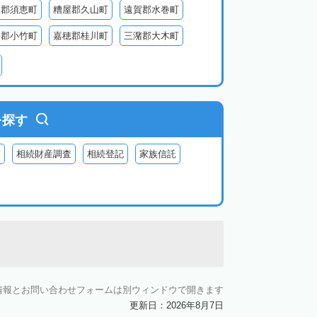
屋郡須恵町
糟屋郡久山町
遠賀郡水巻町
手郡小竹町
嘉穂郡桂川町
三潴郡大木町
田川郡香春町
田川郡福智町
田川郡川崎町
郡苅田町
京都郡みやこ町
築上郡吉富町
を探す
査
相続財産調査
相続登記
家族信託
情報とお問い合わせフォームは別ウィンドウで開きます
更新日：2026年8月7日