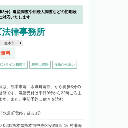
歩3分】遺産調査や相続人調査などの初期段
に対応いたします
ズ法律事務所
熊本市
談無料
オンライン相談可
税理士在籍
役所から近い
所は、熊本市電「水道町電停」から徒歩3分の
務所です。電話受付は平日9時から22時ごろま
す。また、事前予約...
続きを読む
「水道町電停」徒歩3分
60-0801熊本県熊本市中央区安政町8-16 村瀬海