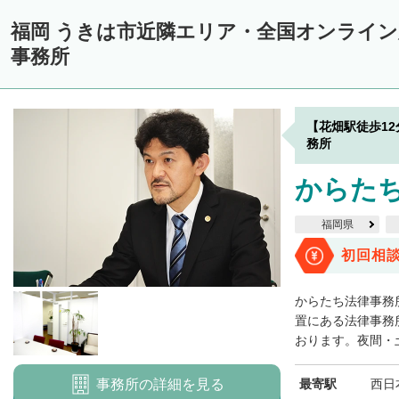
福岡 うきは市近隣エリア・全国オンライ
事務所
【花畑駅徒歩1
務所
からた
福岡県
初回相
からたち法律事務
置にある法律事務
おります。夜間・土
事務所の詳細を見る
最寄駅
西日