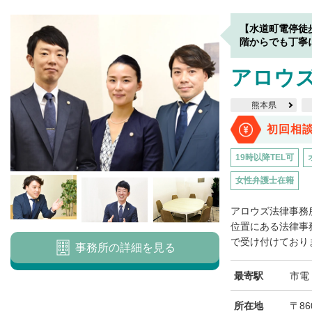
【水道町電停徒
階からでも丁寧
アロウ
熊本県
初回相
19時以降TEL可
女性弁護士在籍
アロウズ法律事務
位置にある法律事
で受け付けておりま
事務所の詳細を見る
最寄駅
市電
所在地
〒8