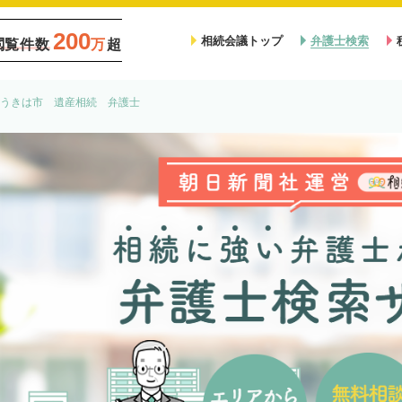
200
相続会議トップ
弁護士検索
閲覧件数
万
超
うきは市 遺産相続 弁護士