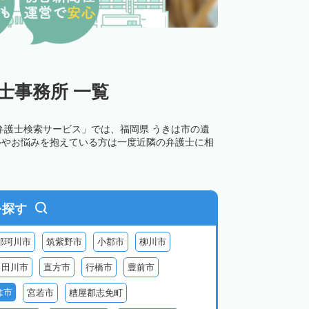
士事務所 一覧
弁護士検索サービス」では、福岡県 うきは市の遺
ルやお悩みを抱えている方は一度近隣の弁護士に相
を探す
那珂川市
筑紫野市
小郡市
柳川市
田川市
直方市
行橋市
豊前市
は市
宮若市
糟屋郡志免町