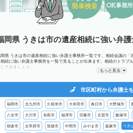
福岡県 うきは市の遺産相続に強い弁護
福岡県 うきは市の遺産相続に強い弁護士事務所一覧です。相続会議の「
産相続に強い弁護士事務所を一覧で見ることが出来ます。相続のトラブ
談してみましょう。
もっと見る
市区町村から
弁護士
福岡市
北九州市
久留米市
大牟田市
春日市
大野城市
八女市
大川市
糸島市
福津市
宗像市
古賀市
飯塚市
うき
朝倉市
太宰府市
筑後市
中間市
みやま市
嘉麻市