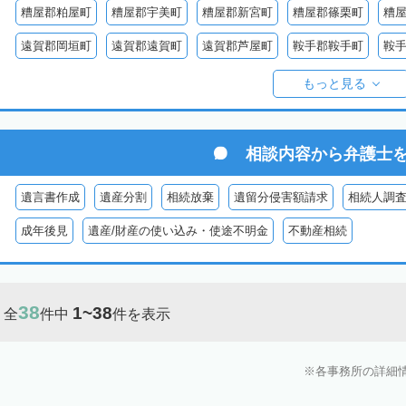
糟屋郡粕屋町
糟屋郡宇美町
糟屋郡新宮町
糟屋郡篠栗町
糟
遠賀郡岡垣町
遠賀郡遠賀町
遠賀郡芦屋町
鞍手郡鞍手町
鞍
八女郡広川町
三井郡大刀洗町
朝倉郡筑前町
朝倉郡東峰村
もっと見る
田川郡添田町
田川郡糸田町
田川郡大任町
田川郡赤村
京都
築上郡築上町
築上郡上毛町
相談内容から
弁護士
遺言書作成
遺産分割
相続放棄
遺留分侵害額請求
相続人調
成年後見
遺産/財産の使い込み・使途不明金
不動産相続
38
1~38
全
件中
件を表示
各事務所の詳細