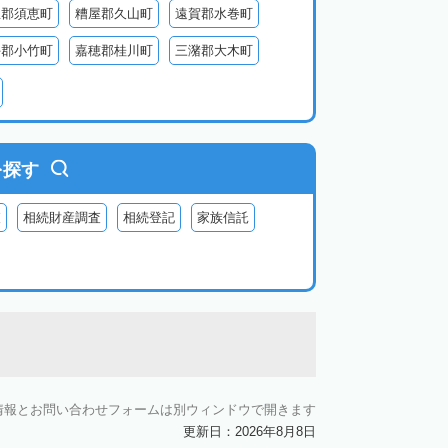
屋郡須恵町
糟屋郡久山町
遠賀郡水巻町
手郡小竹町
嘉穂郡桂川町
三潴郡大木町
田川郡福智町
田川郡川崎町
田川郡香春町
郡苅田町
京都郡みやこ町
築上郡吉富町
を探す
査
相続財産調査
相続登記
家族信託
情報とお問い合わせフォームは別ウィンドウで開きます
更新日：2026年8月8日