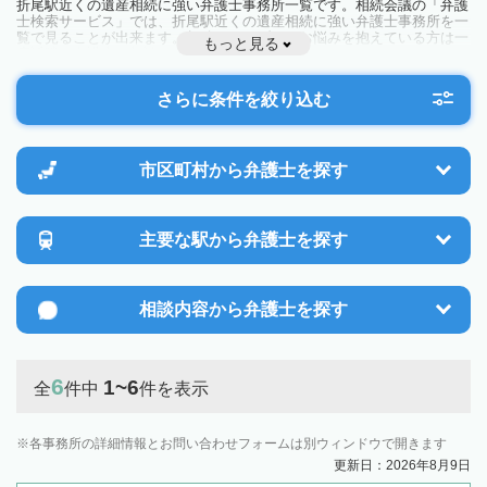
折尾駅近くの遺産相続に強い弁護士事務所一覧です。相続会議の「弁護
士検索サービス」では、折尾駅近くの遺産相続に強い弁護士事務所を一
覧で見ることが出来ます。相続のトラブルやお悩みを抱えている方は一
もっと見る
度近隣の弁護士に相談してみましょう。
さらに条件を絞り込む
市区町村から
弁護士を探す
主要な駅から
弁護士を探す
相談内容から
弁護士を探す
6
1~6
全
件中
件を表示
各事務所の詳細情報とお問い合わせフォームは別ウィンドウで開きます
更新日：2026年8月9日