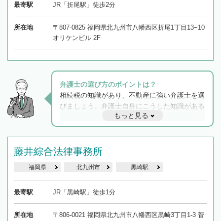
最寄駅
JR「折尾駅」徒歩2分
所在地
〒807-0825 福岡県北九州市八幡西区折尾1丁目13−10
オリケンビル 2F
弁護士の選び方のポイントは？
相続税の知識があり、不動産に強い弁護士を選
びましょう。弁護士自身にこうした知識がある
もっと見る
と他士業との連携もスムーズに進み、トラブル
解決のみならず相続をトータルで任せることが
できます。また、相続は感情がからむ分野なの
でフィーリングも重要です。実際に電話や面談
藤井綜合法律事務所
で複数の弁護士と会話をしてウマが合う方に依
福岡県
北九州市
黒崎駅
頼をするのがおすすめです。
最寄駅
JR「黒崎駅」徒歩1分
所在地
〒806-0021 福岡県北九州市八幡西区黒崎3丁目1-3 菅