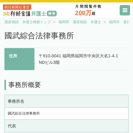
月間閲覧件数
朝日新聞社運営
200万
超
遺産相続 弁護士検索トップ
福岡県 遺産相続 弁護士
福岡市 遺産
國武綜合法律事務所
住所
〒810-0041 福岡県福岡市中央区大名1-4-1
NDビル3階
事務所概要
事務所名
國武綜合法律事務所
代表