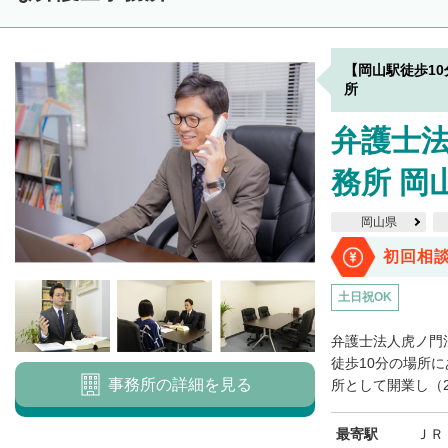
【岡山駅徒歩1
所
弁護士
務所 岡
岡山県
初回相
土日祝OK
弁護士法人虎ノ門
徒歩10分の場所に
事務所の詳細を見る
所として開業し（20
最寄駅
ＪＲ