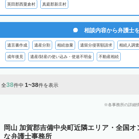
英田郡西粟倉村
真庭郡新庄村
相談内容から
弁護士
遺言書作成
遺産分割
相続放棄
遺留分侵害額請求
相続人調
成年後見
遺産/財産の使い込み・使途不明金
不動産相続
38
1~38
全
件中
件を表示
各事務所の詳細
岡山 加賀郡吉備中央町近隣エリア・全国オ
な弁護士事務所