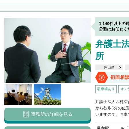
1,140件以上の
分割はお任せく
弁護士法
所
岡山県
初回相
駐車場あり
オン
弁護士法人西村綜
から徒歩5分の位
事務所の詳細を見る
いますので、お車で
最寄駅
JR