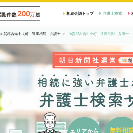
200
相続会議トップ
弁護士検索
閲覧件数
万
超
加賀郡吉備中央町 遺産相続 弁護士
加賀郡吉備中央町 遺産分割 弁護士