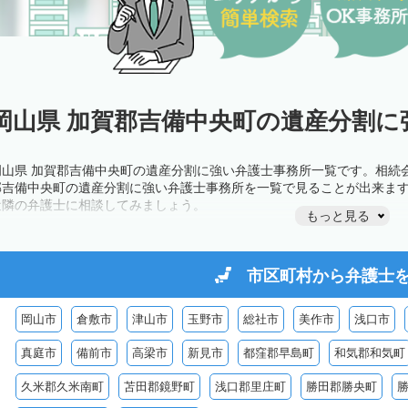
岡山県 加賀郡吉備中央町の遺産分割に
岡山県 加賀郡吉備中央町の遺産分割に強い弁護士事務所一覧です。相続
郡吉備中央町の遺産分割に強い弁護士事務所を一覧で見ることが出来ま
近隣の弁護士に相談してみましょう。
もっと見る
市区町村から
弁護士
岡山市
倉敷市
津山市
玉野市
総社市
美作市
浅口市
真庭市
備前市
高梁市
新見市
都窪郡早島町
和気郡和気町
久米郡久米南町
苫田郡鏡野町
浅口郡里庄町
勝田郡勝央町