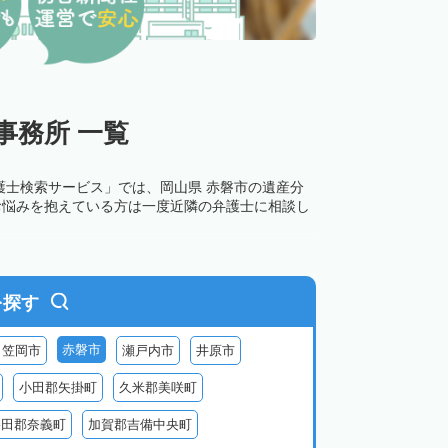
事務所 一覧
護士検索サービス」では、岡山県 赤磐市の遺産分
お悩みを抱えている方は一度近隣の弁護士に相談し
を探す
赤磐市
笠岡市
瀬戸内市
井原市
小田郡矢掛町
久米郡美咲町
勝田郡奈義町
加賀郡吉備中央町