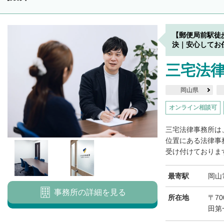
【郵便局前駅徒
決｜安心してお
三宅法
岡山県
オンライン相談可
三宅法律事務所は
位置にある法律事
受け付けております
最寄駅
岡山
事務所の詳細を見る
所在地
〒70
田第