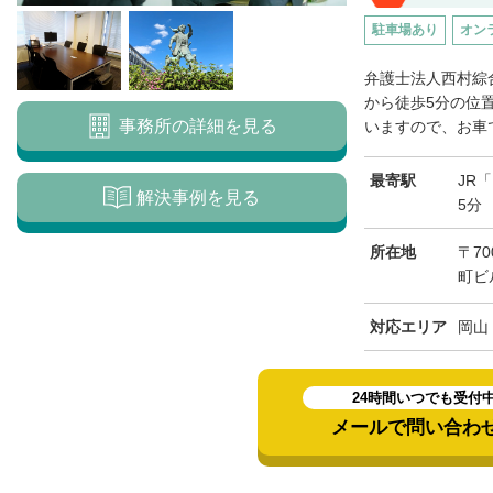
駐車場あり
オン
弁護士法人西村綜
から徒歩5分の位
事務所の詳細を見る
いますので、お車で
最寄駅
JR
解決事例を見る
5分
所在地
〒7
町ビ
対応エリア
岡山
24時間いつでも受付
メールで問い合わ