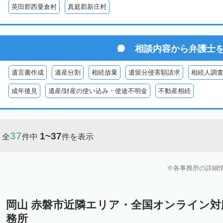
英田郡西粟倉村
真庭郡新庄村
相談内容から
弁護士
遺言書作成
遺産分割
相続放棄
遺留分侵害額請求
相続人調
成年後見
遺産/財産の使い込み・使途不明金
不動産相続
37
1~37
全
件中
件を表示
各事務所の詳細
岡山 赤磐市近隣エリア・全国オンライン
務所