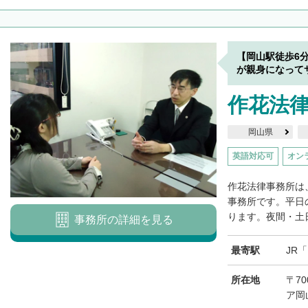
【岡山駅徒歩6
が親身になって
作花法
岡山県
英語対応可
オン
作花法律事務所は
事務所です。平日
ります。夜間・土日
事務所の詳細を見る
最寄駅
JR
所在地
〒70
ア岡