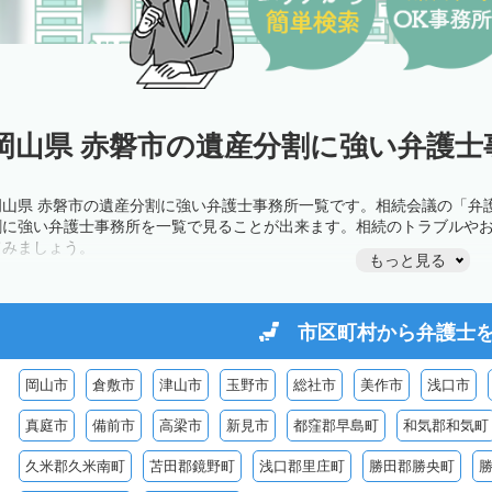
岡山県 赤磐市の遺産分割に強い弁護士
岡山県 赤磐市の遺産分割に強い弁護士事務所一覧です。相続会議の「弁
割に強い弁護士事務所を一覧で見ることが出来ます。相続のトラブルや
てみましょう。
もっと見る
市区町村から
弁護士
岡山市
倉敷市
津山市
玉野市
総社市
美作市
浅口市
真庭市
備前市
高梁市
新見市
都窪郡早島町
和気郡和気町
久米郡久米南町
苫田郡鏡野町
浅口郡里庄町
勝田郡勝央町