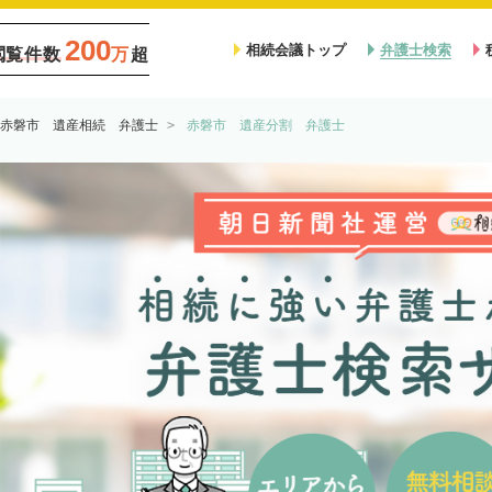
200
相続会議トップ
弁護士検索
閲覧件数
万
超
赤磐市 遺産相続 弁護士
赤磐市 遺産分割 弁護士