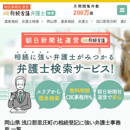
月間閲覧件数
朝日新聞社運営
200万
超
遺産相続 弁護士検索
岡山県 遺産相続 弁護士
浅口郡里庄町 遺産
岡山県 浅口郡里庄町の相続登記に強い弁護士事務
所 一覧