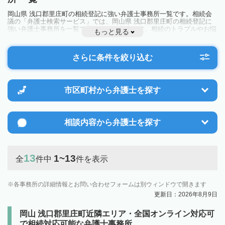
岡山県 浅口郡里庄町の相続登記に強い弁護士事務所一覧です。相続会
議の「弁護士検索サービス」では、岡山県 浅口郡里庄町の相続登記に
強い弁護士事務所を一覧で見ることが出来ます。相続のトラブルやお悩
もっと見る
みを抱えている方は一度近隣の弁護士に相談してみましょう。
さらに条件を絞り込む
市区町村から
弁護士を探す
相談内容から
弁護士を探す
13
1~13
全
件中
件を表示
各事務所の詳細情報とお問い合わせフォームは別ウィンドウで開きます
更新日：2026年8月9日
岡山 浅口郡里庄町近隣エリア・全国オンライン対応可
で相続対応可能な弁護士事務所