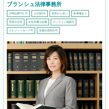
ブランシュ法律事務所
19時以降TEL可
土日祝OK
役所から近い
駐車場あり
所長が女性
女性弁護士在籍
オンライン相談可
クレジットカード可
全国出張対応可