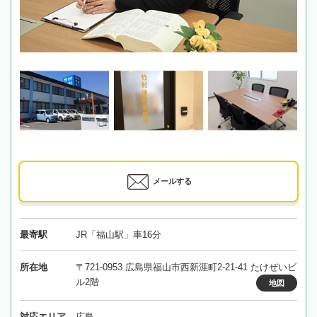
メールする
最寄駅
JR「福山駅」車16分
所在地
〒721-0953 広島県福山市西新涯町2-21-41 たけぜいビ
ル2階
地図
対応エリア
広島