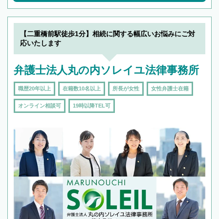
【二重橋前駅徒歩1分】相続に関する幅広いお悩みにご対
応いたします
弁護士法人丸の内ソレイユ法律事務所
職歴20年以上
在籍数10名以上
所長が女性
女性弁護士在籍
オンライン相談可
19時以降TEL可