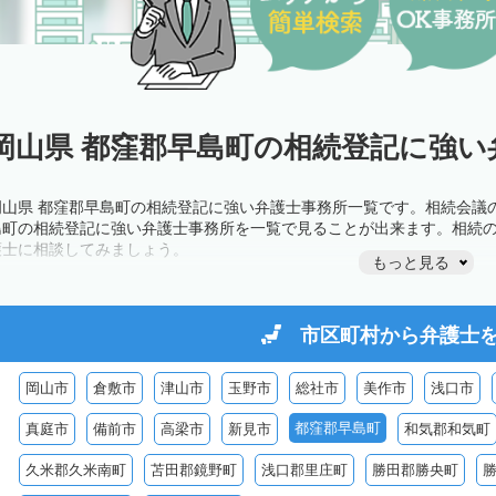
岡山県 都窪郡早島町の相続登記に強い
岡山県 都窪郡早島町の相続登記に強い弁護士事務所一覧です。相続会議
島町の相続登記に強い弁護士事務所を一覧で見ることが出来ます。相続
護士に相談してみましょう。
もっと見る
市区町村から
弁護士
岡山市
倉敷市
津山市
玉野市
総社市
美作市
浅口市
都窪郡早島町
真庭市
備前市
高梁市
新見市
和気郡和気町
久米郡久米南町
苫田郡鏡野町
浅口郡里庄町
勝田郡勝央町