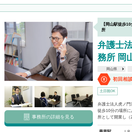
【岡山駅徒歩1
所
弁護士
務所 岡
岡山県
初回相
土日祝OK
弁護士法人虎ノ門
徒歩10分の場所に
事務所の詳細を見る
所として開業し（20
最寄駅
ＪＲ