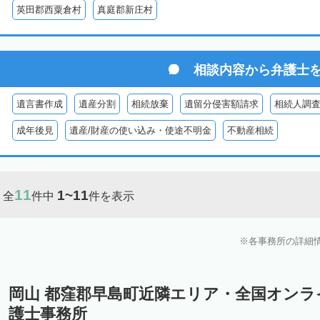
英田郡西粟倉村
真庭郡新庄村
相談内容から
弁護士
遺言書作成
遺産分割
相続放棄
遺留分侵害額請求
相続人調
成年後見
遺産/財産の使い込み・使途不明金
不動産相続
11
1~11
全
件中
件を表示
各事務所の詳細
岡山 都窪郡早島町近隣エリア・全国オン
護士事務所