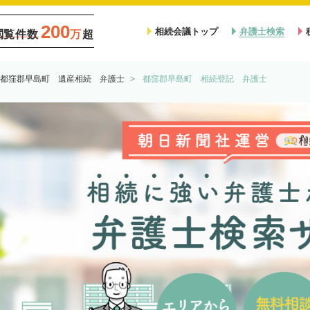
200
相続会議トップ
弁護士検索
閲覧件数
万
超
都窪郡早島町 遺産相続 弁護士
都窪郡早島町 相続登記 弁護士