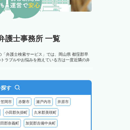
弁護士事務所 一覧
の「弁護士検索サービス」では、岡山県 都窪郡早
のトラブルやお悩みを抱えている方は一度近隣の弁
を探す
笠岡市
赤磐市
瀬戸内市
井原市
小田郡矢掛町
久米郡美咲町
勝田郡奈義町
加賀郡吉備中央町