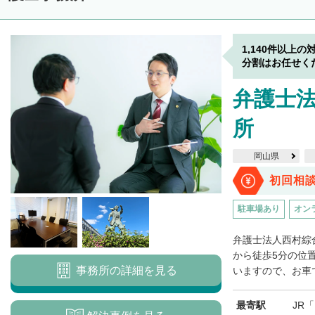
1,140件以上の
分割はお任せく
弁護士法
所
岡山県
初回相
駐車場あり
オン
弁護士法人西村綜
から徒歩5分の位
事務所の詳細を見る
いますので、お車で
最寄駅
JR