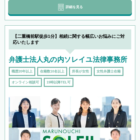
詳細を見る
【二重橋前駅徒歩1分】相続に関する幅広いお悩みにご対
応いたします
弁護士法人丸の内ソレイユ法律事務所
職歴20年以上
在籍数10名以上
所長が女性
女性弁護士在籍
オンライン相談可
19時以降TEL可