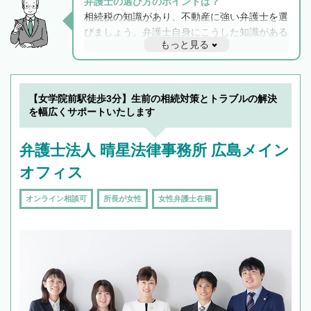
弁護士の選び方のポイントは？
相続税の知識があり、不動産に強い弁護士を選
びましょう。弁護士自身にこうした知識がある
もっと見る
と他士業との連携もスムーズに進み、トラブル
解決のみならず相続をトータルで任せることが
できます。また、相続は感情がからむ分野なの
でフィーリングも重要です。実際に電話や面談
【女学院前駅徒歩3分】生前の相続対策とトラブルの解決
で複数の弁護士と会話をしてウマが合う方に依
を幅広くサポートいたします
頼をするのがおすすめです。
弁護士法人 晴星法律事務所 広島メイン
オフィス
オンライン相談可
所長が女性
女性弁護士在籍