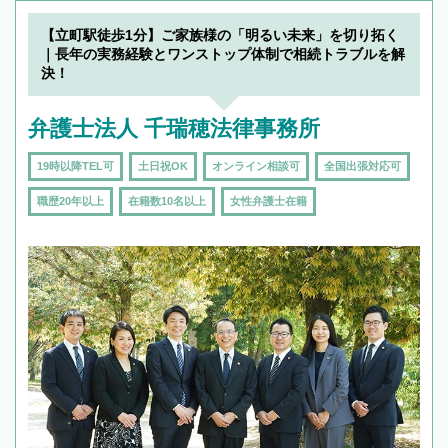
19時以降TEL可の条件
を加えて再検索
【立町駅徒歩1分】ご家族様の「明るい未来」を切り拓く
｜長年の実務経験とワンストップ体制で相続トラブルを解
決！
弁護士法人 千瑞穂法律事務所
19時以降TEL可
土日祝OK
オンライン相談可
全国出張対応可
職歴20年以上
在籍数10名以上
女性弁護士在籍