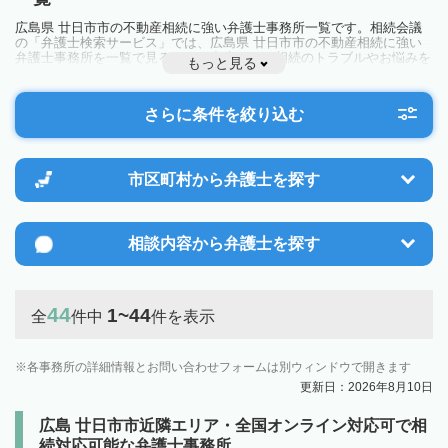
広島県 廿日市市の不動産相続に強い弁護士事務所一覧です。相続会議
の「弁護士検索サービス」では、広島県 廿日市市の不動産相続に強い
弁護士事務所を一覧で見ることが出来ます。相続のトラブルやお悩みを
もっと見る
抱えている方は一度近隣の弁護士に相談してみましょう。
さらに条件を絞り込む
市区町村から
弁護士を探す
相談内容から
弁護士を探す
44
1~44
全
件中
件を表示
各事務所の詳細情報とお問い合わせフォームは別ウィンドウで開きます
更新日：2026年8月10日
広島 廿日市市近隣エリア・全国オンライン対応可で相
続対応可能な弁護士事務所