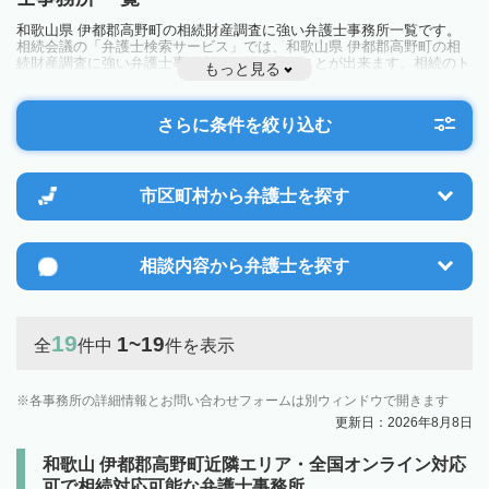
和歌山県 伊都郡高野町の相続財産調査に強い弁護士事務所一覧です。
相続会議の「弁護士検索サービス」では、和歌山県 伊都郡高野町の相
続財産調査に強い弁護士事務所を一覧で見ることが出来ます。相続のト
もっと見る
ラブルやお悩みを抱えている方は一度近隣の弁護士に相談してみましょ
う。
さらに条件を絞り込む
市区町村から
弁護士を探す
相談内容から
弁護士を探す
19
1~19
全
件中
件を表示
各事務所の詳細情報とお問い合わせフォームは別ウィンドウで開きます
更新日：2026年8月8日
和歌山 伊都郡高野町近隣エリア・全国オンライン対応
可で相続対応可能な弁護士事務所