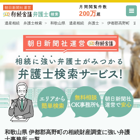
月間閲覧件数
朝日新聞社運営
200万
超
遺産相続 弁護士検索
和歌山県 遺産相続 弁護士
伊都郡高野町 遺
和歌山県 伊都郡高野町の相続財産調査に強い弁護
士事務所 一覧