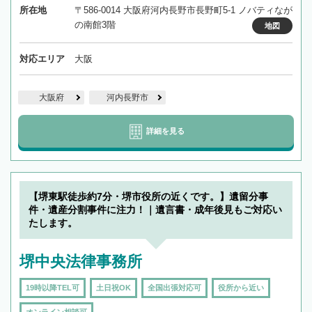
所在地
〒586-0014 大阪府河内長野市長野町5-1 ノバティなが
の南館3階
地図
対応エリア
大阪
大阪府
河内長野市
詳細を見る
【堺東駅徒歩約7分・堺市役所の近くです。】遺留分事
件・遺産分割事件に注力！｜遺言書・成年後見もご対応い
たします。
堺中央法律事務所
19時以降TEL可
土日祝OK
全国出張対応可
役所から近い
オンライン相談可