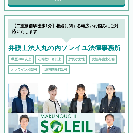
【二重橋前駅徒歩1分】相続に関する幅広いお悩みにご対
応いたします
弁護士法人丸の内ソレイユ法律事務所
職歴20年以上
在籍数10名以上
所長が女性
女性弁護士在籍
オンライン相談可
19時以降TEL可