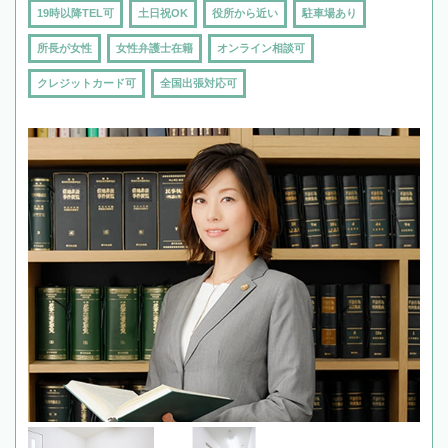
19時以降TEL可
土日祝OK
役所から近い
駐車場あり
所長が女性
女性弁護士在籍
オンライン相談可
クレジットカード可
全国出張対応可