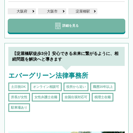
大阪府
大阪市
淀屋橋駅
詳細を見る
【淀屋橋駅徒歩3分】安心できる未来に繋がるように、相
続問題を解決へと導きます
エバーグリーン法律事務所
土日祝OK
オンライン相談可
役所から近い
職歴20年以上
所長が女性
女性弁護士在籍
全国出張対応可
税理士在籍
駐車場あり