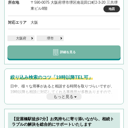
所在地
〒590-0075 大阪府堺市堺区南花田口町2-3-20 三共堺
東ビル8階
地図
対応エリア
大阪
大阪府
堺市
詳細を見る
絞り込み検索のコツ「19時以降TEL可」
日中、様々な用事があると相談する時間を取りづらいですが、
19時以降も相談に対応してくれる事務所が多数ありますので、
もっと見る
遅い時間の相談が増えそうな場合はそのような事務所に絞り込
んで検索してみましょう。
19時以降TEL可の条件
を加えて再検索
【淀屋橋駅徒歩7分】お気持ちに寄り添いながら、相続ト
ラブルの解決を総合的にサポートいたします