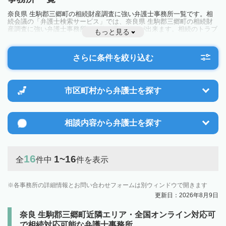
奈良県 生駒郡三郷町の相続財産調査に強い弁護士事務所一覧です。相
続会議の「弁護士検索サービス」では、奈良県 生駒郡三郷町の相続財
産調査に強い弁護士事務所を一覧で見ることが出来ます。相続のトラブ
もっと見る
ルやお悩みを抱えている方は一度近隣の弁護士に相談してみましょう。
さらに条件を絞り込む
市区町村から
弁護士を探す
相談内容から
弁護士を探す
16
1~16
全
件中
件を表示
各事務所の詳細情報とお問い合わせフォームは別ウィンドウで開きます
更新日：2026年8月9日
奈良 生駒郡三郷町近隣エリア・全国オンライン対応可
で相続対応可能な弁護士事務所