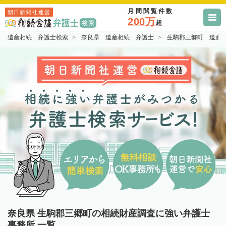
月間閲覧件数
朝日新聞社運営
200万
超
遺産相続 弁護士検索
奈良県 遺産相続 弁護士
生駒郡三郷町 遺産
奈良県 生駒郡三郷町の相続財産調査に強い弁護士
事務所 一覧