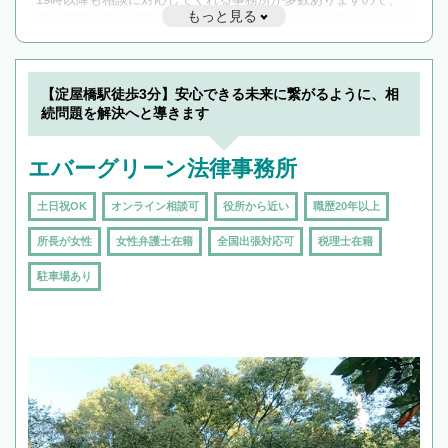
もっと見る
遅い時間の相談が増えそうな場合はそのような事務所に絞り込
んで検索してみましょう。
19時以降TEL可の条件
を加えて再検索
【淀屋橋駅徒歩3分】安心できる未来に繋がるように、相
続問題を解決へと導きます
エバーグリーン法律事務所
土日祝OK
オンライン相談可
役所から近い
職歴20年以上
所長が女性
女性弁護士在籍
全国出張対応可
税理士在籍
駐車場あり