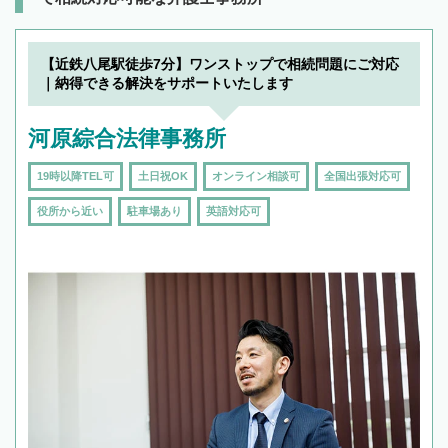
【近鉄八尾駅徒歩7分】ワンストップで相続問題にご対応
｜納得できる解決をサポートいたします
河原綜合法律事務所
19時以降TEL可
土日祝OK
オンライン相談可
全国出張対応可
役所から近い
駐車場あり
英語対応可