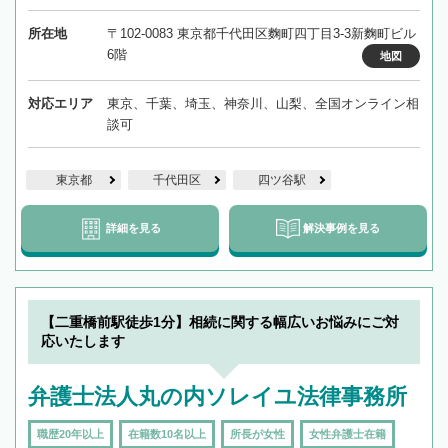
所在地
〒102-0083 東京都千代田区麴町四丁目3-3新麴町ビル
6階
地図
対応エリア
東京、千葉、埼玉、神奈川、山梨、全国オンライン相
談可
東京都
千代田区
四ツ谷駅
詳細を見る
解決事例を見る
【二重橋前駅徒歩1分】相続に関する幅広いお悩みにご対
応いたします
弁護士法人丸の内ソレイユ法律事務所
職歴20年以上
在籍数10名以上
所長が女性
女性弁護士在籍