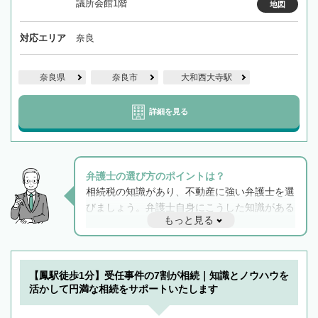
議所会館1階
地図
対応エリア
奈良
奈良県
奈良市
大和西大寺駅
詳細を見る
弁護士の選び方のポイントは？
相続税の知識があり、不動産に強い弁護士を選
びましょう。弁護士自身にこうした知識がある
もっと見る
と他士業との連携もスムーズに進み、トラブル
解決のみならず相続をトータルで任せることが
できます。また、相続は感情がからむ分野なの
でフィーリングも重要です。実際に電話や面談
【鳳駅徒歩1分】受任事件の7割が相続｜知識とノウハウを
で複数の弁護士と会話をしてウマが合う方に依
活かして円満な相続をサポートいたします
頼をするのがおすすめです。