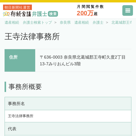
月間閲覧件数
朝日新聞社運営
200万
超
遺産相続 弁護士検索トップ
奈良県 遺産相続 弁護士
北葛城郡王寺
王寺法律事務所
住所
〒636-0003 奈良県北葛城郡王寺町久度2丁目
13-7みりおんビル3階
事務所概要
事務所名
王寺法律事務所
代表