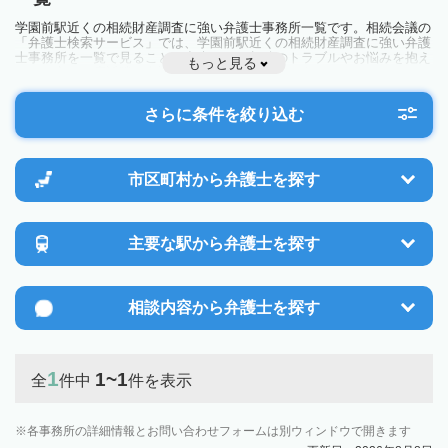
学園前駅近くの相続財産調査に強い弁護士事務所一覧です。相続会議の
「弁護士検索サービス」では、学園前駅近くの相続財産調査に強い弁護
士事務所を一覧で見ることが出来ます。相続のトラブルやお悩みを抱え
もっと見る
ている方は一度近隣の弁護士に相談してみましょう。
さらに条件を絞り込む
市区町村から
弁護士を探す
主要な駅から
弁護士を探す
相談内容から
弁護士を探す
1
1~1
全
件中
件を表示
各事務所の詳細情報とお問い合わせフォームは別ウィンドウで開きます