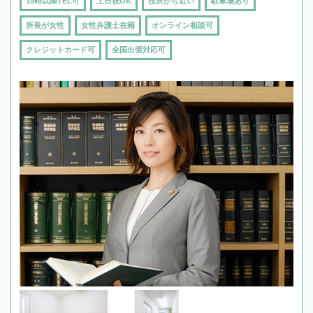
19時以降TEL可
土日祝OK
役所から近い
駐車場あり
所長が女性
女性弁護士在籍
オンライン相談可
クレジットカード可
全国出張対応可