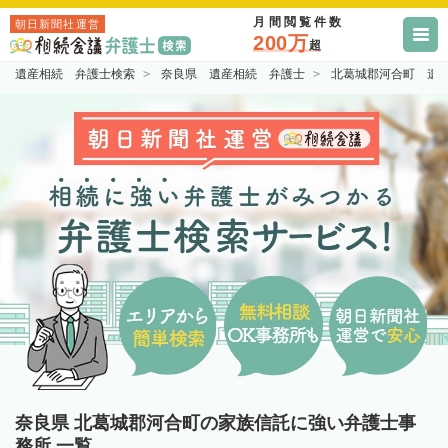
月間閲覧件数
朝日新聞社運営
200万
超
遺産相続 弁護士検索
奈良県 遺産相続 弁護士
北葛城郡河合町 遺
奈良県 北葛城郡河合町の家族信託に強い弁護士事
務所 一覧