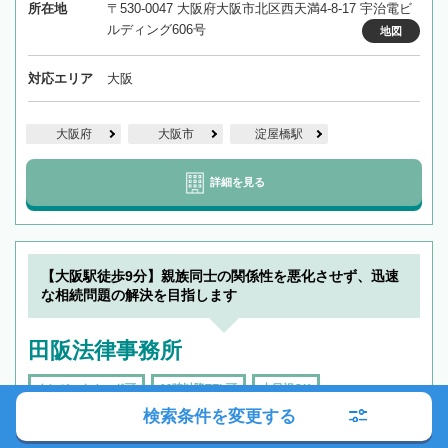
所在地
〒530-0047 大阪府大阪市北区西天満4-8-17 宇治電ビ
ルディング606号
地図
対応エリア
大阪
大阪府
大阪市
淀屋橋駅
詳細を見る
【大阪駅徒歩9分】親族同士の関係性を悪化させず、迅速
な相続問題の解決を目指します
田阪法律事務所
クレジットカード可
19時以降TEL可
土日祝OK
検索条件を変更する
オンライン相談可
全国出張対応可