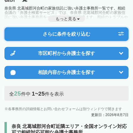
奈良県 北葛城郡河合町の家族信託に強い弁護士事務所一覧です。相続
会議の「弁護士検索サービス」では、奈良県 北葛城郡河合町の家族信
託に強い弁護士事務所を一覧で見ることが出来ます。相続のトラブルや
もっと見る
お悩みを抱えている方は一度近隣の弁護士に相談してみましょう。
さらに条件を絞り込む
市区町村から
弁護士を探す
相談内容から
弁護士を探す
25
1~25
全
件中
件を表示
各事務所の詳細情報とお問い合わせフォームは別ウィンドウで開きます
更新日：2026年8月7日
奈良 北葛城郡河合町近隣エリア・全国オンライン対応
可で相続対応可能な弁護士事務所