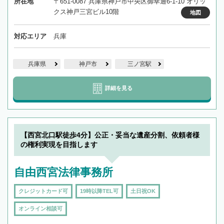
所在地
〒651-0087 兵庫県神戸市中央区御幸通6-1-10 オリッ
クス神戸三宮ビル10階
地図
対応エリア
兵庫
兵庫県
神戸市
三ノ宮駅
詳細を見る
【西宮北口駅徒歩4分】公正・妥当な遺産分割、依頼者様
の権利実現を目指します
自由西宮法律事務所
クレジットカード可
19時以降TEL可
土日祝OK
オンライン相談可