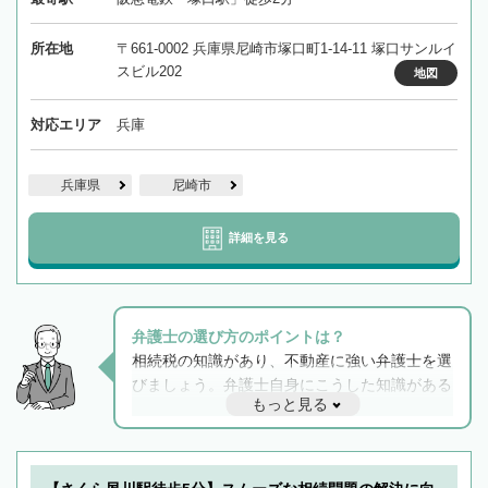
所在地
〒661-0002 兵庫県尼崎市塚口町1-14-11 塚口サンルイ
スビル202
地図
対応エリア
兵庫
兵庫県
尼崎市
詳細を見る
弁護士の選び方のポイントは？
相続税の知識があり、不動産に強い弁護士を選
びましょう。弁護士自身にこうした知識がある
もっと見る
と他士業との連携もスムーズに進み、トラブル
解決のみならず相続をトータルで任せることが
できます。また、相続は感情がからむ分野なの
でフィーリングも重要です。実際に電話や面談