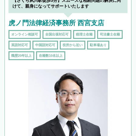
【さくら夙川駅徒歩5分】スムーズな相続問題の解決に向
で複数の弁護士と会話をしてウマが合う方に依
けて、親身になってサポートいたします
頼をするのがおすすめです。
虎ノ門法律経済事務所 西宮支店
オンライン相談可
全国出張対応可
税理士在籍
司法書士在籍
英語対応可
中国語対応可
役所から近い
駐車場あり
職歴20年以上
在籍数10名以上