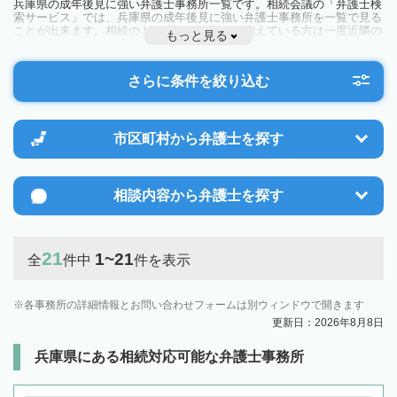
兵庫県の成年後見に強い弁護士事務所一覧です。相続会議の「弁護士検
索サービス」では、兵庫県の成年後見に強い弁護士事務所を一覧で見る
ことが出来ます。相続のトラブルやお悩みを抱えている方は一度近隣の
もっと見る
弁護士に相談してみましょう。
さらに条件を絞り込む
市区町村から
弁護士を探す
相談内容から
弁護士を探す
21
1~21
全
件中
件を表示
各事務所の詳細情報とお問い合わせフォームは別ウィンドウで開きます
更新日：2026年8月8日
兵庫県にある相続対応可能な弁護士事務所