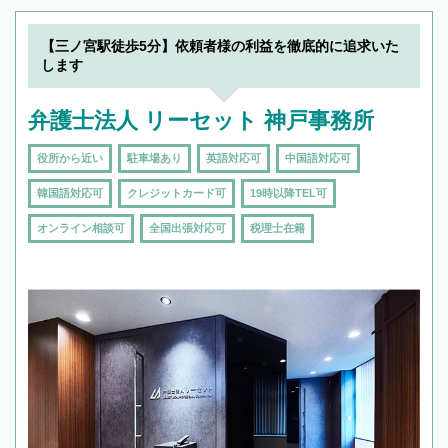
【三ノ宮駅徒歩5分】依頼者様の利益を徹底的に追求いた
します
弁護士法人 リーセット 神戸事務所
役所から近い
駐車場あり
英語対応可
中国語対応可
韓国語対応可
クレジットカード可
19時以降TEL可
オンライン相談可
全国出張対応可
税理士在籍