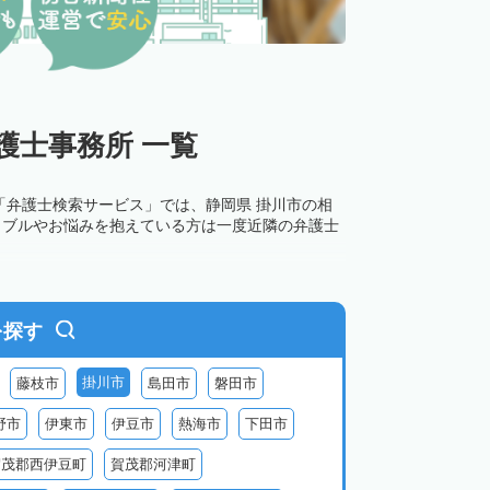
護士事務所 一覧
「弁護士検索サービス」では、静岡県 掛川市の相
ラブルやお悩みを抱えている方は一度近隣の弁護士
を探す
掛川市
藤枝市
島田市
磐田市
野市
伊東市
伊豆市
熱海市
下田市
賀茂郡西伊豆町
賀茂郡河津町