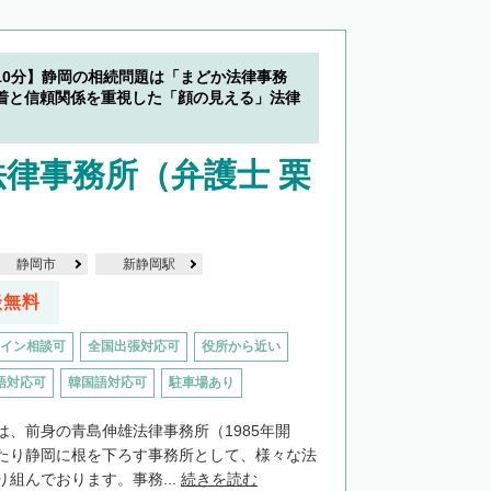
10分】静岡の相続問題は「まどか法律事務
着と信頼関係を重視した「顔の見える」法律
律事務所（弁護士 栗
）
静岡市
新静岡駅
談無料
イン相談可
全国出張対応可
役所から近い
語対応可
韓国語対応可
駐車場あり
は、前身の青島伸雄法律事務所（1985年開
たり静岡に根を下ろす事務所として、様々な法
組んでおります。事務...
続きを読む