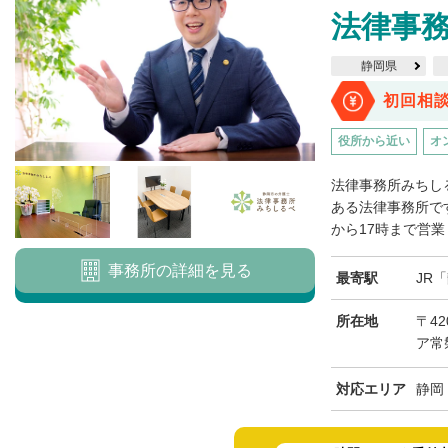
法律事
静岡県
初回相
役所から近い
オ
法律事務所みちし
ある法律事務所です
から17時まで営業
事務所の詳細を見る
最寄駅
JR
所在地
〒42
ア常
対応エリア
静岡