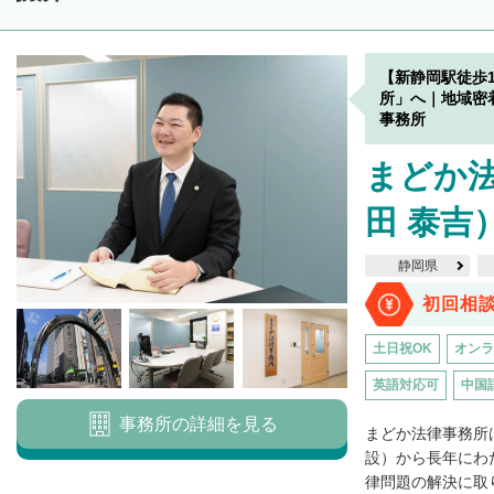
【新静岡駅徒歩
所」へ｜地域密
事務所
まどか法
田 泰吉
静岡県
初回相
土日祝OK
オンラ
英語対応可
中国
事務所の詳細を見る
まどか法律事務所
設）から長年にわ
律問題の解決に取り