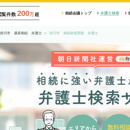
200
相続会議トップ
弁護士検索
閲覧件数
万
超
掛川市 遺産相続 弁護士
掛川市 相続財産調査 弁護士