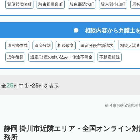
賀茂郡松崎町
駿東郡長泉町
駿東郡清水町
駿東郡小山町
周
相談内容から
弁護士
遺言書作成
遺産分割
相続放棄
遺留分侵害額請求
相続人調
成年後見
遺産/財産の使い込み・使途不明金
不動産相続
25
1~25
全
件中
件を表示
各事務所の詳細
静岡 掛川市近隣エリア・全国オンライン
務所