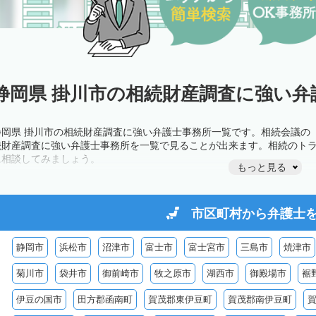
静岡県 掛川市の相続財産調査に強い弁
静岡県 掛川市の相続財産調査に強い弁護士事務所一覧です。相続会議の
続財産調査に強い弁護士事務所を一覧で見ることが出来ます。相続のト
に相談してみましょう。
もっと見る
市区町村から
弁護士
静岡市
浜松市
沼津市
富士市
富士宮市
三島市
焼津市
菊川市
袋井市
御前崎市
牧之原市
湖西市
御殿場市
裾
伊豆の国市
田方郡函南町
賀茂郡東伊豆町
賀茂郡南伊豆町