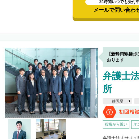
24時間いつでも受付
メールで問い合わ
【新静岡駅徒歩
おります
弁護士法
所
静岡県
初回相
役所から近い
オ
弁護士法人サリュ