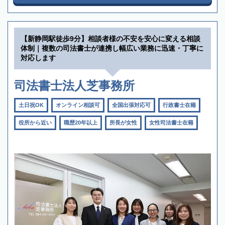
【新静岡駅徒歩9分】相談者様の不安を安心に変える相談
体制｜複数の司法書士が連携し幅広い業務に迅速・丁寧に
対応します
司法書士法人芝事務所
土日祝OK
オンライン相談可
全国出張対応可
行政書士在籍
役所から近い
職歴20年以上
所長が女性
女性司法書士在籍