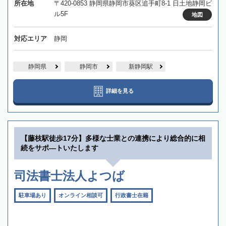
所在地
〒420-0853 静岡県静岡市葵区追手町8-1 日土地静岡ビ
ル5F
地図
対応エリア
静岡
静岡県
静岡市
新静岡駅
詳細を見る
【藤枝駅徒歩17分】多様な士業との連携により総合的に相
続をサポ―トいたします
司法書士法人よつば
駐車場あり
オンライン相談可
行政書士在籍