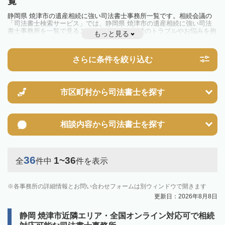
覧
静岡県 焼津市の遺産相続に強い司法書士事務所一覧です。相続会議の
「司法書士検索サービス」では、静岡県 焼津市の遺産相続に強い司法
書士事務所を一覧で見ることが出来ます。相続のトラブルやお悩みを抱
もっと見る
えている方は一度近隣の司法書士に相談してみましょう。
さらに条件を絞り込む
市区町村から
司法書士を探す
相談内容から
司法書士を探す
36
1~36
全
件中
件を表示
各事務所の詳細情報とお問い合わせフォームは別ウィンドウで開きます
更新日：2026年8月8日
静岡 焼津市近隣エリア・全国オンライン対応可で相続