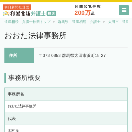
月間閲覧件数
朝日新聞社運営
200万
超
遺産相続 弁護士検索トップ
群馬県 遺産相続 弁護士
太田市 遺産
おおた法律事務所
住所
〒373-0853 群馬県太田市浜町18-27
事務所概要
事務所名
おおた法律事務所
代表
木村 孝