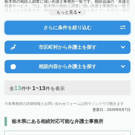
栃木県の相続人調査に強い弁護士事務所一覧です。相続会議の「弁護士
検索サービス」では、栃木県の相続人調査に強い弁護士事務所を一覧で
見ることが出来ます。相続のトラブルやお悩みを抱えている方は一度近
もっと見る
隣の弁護士に相談してみましょう。
さらに条件を絞り込む
市区町村から
弁護士を探す
相談内容から
弁護士を探す
13
1~13
全
件中
件を表示
各事務所の詳細情報とお問い合わせフォームは別ウィンドウで開きます
更新日：2026年8月7日
栃木県にある相続対応可能な弁護士事務所