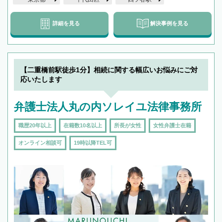
詳細を見る
解決事例を見る
【二重橋前駅徒歩1分】相続に関する幅広いお悩みにご対
応いたします
弁護士法人丸の内ソレイユ法律事務所
職歴20年以上
在籍数10名以上
所長が女性
女性弁護士在籍
オンライン相談可
19時以降TEL可