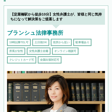
頼をするのがおすすめです。
【淀屋橋駅から徒歩10分】女性弁護士が、皆様と同じ気持
ちになって解決策をご提案します
ブランシュ法律事務所
19時以降TEL可
土日祝OK
役所から近い
駐車場あり
所長が女性
女性弁護士在籍
オンライン相談可
クレジットカード可
全国出張対応可