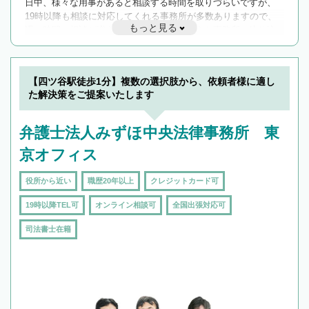
日中、様々な用事があると相談する時間を取りづらいですが、
19時以降も相談に対応してくれる事務所が多数ありますので、
もっと見る
遅い時間の相談が増えそうな場合はそのような事務所に絞り込
んで検索してみましょう。
19時以降TEL可の条件
を加えて再検索
【四ツ谷駅徒歩1分】複数の選択肢から、依頼者様に適し
た解決策をご提案いたします
弁護士法人みずほ中央法律事務所 東
京オフィス
役所から近い
職歴20年以上
クレジットカード可
19時以降TEL可
オンライン相談可
全国出張対応可
司法書士在籍