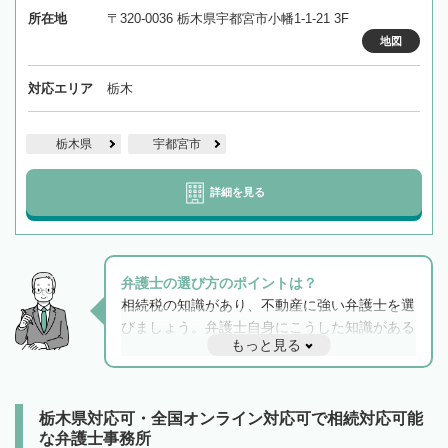
所在地
〒320-0036 栃木県宇都宮市小幡1-1-21 3F
地図
対応エリア
栃木
栃木県
宇都宮市
詳細を見る
弁護士の選び方のポイントは？
相続税の知識があり、不動産に強い弁護士を選
びましょう。弁護士自身にこうした知識がある
もっと見る
と他士業との連携もスムーズに進み、トラブル
解決のみならず相続をトータルで任せることが
できます。また、相続は感情がからむ分野なの
でフィーリングも重要です。実際に電話や面談
栃木県対応可・全国オンライン対応可で相続対応可能
で複数の弁護士と会話をしてウマが合う方に依
な弁護士事務所