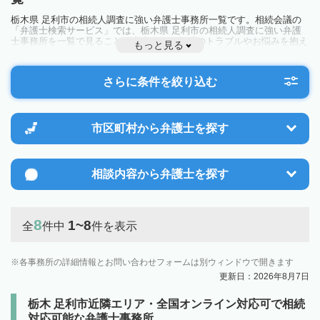
栃木県 足利市の相続人調査に強い弁護士事務所一覧です。相続会議の
「弁護士検索サービス」では、栃木県 足利市の相続人調査に強い弁護
士事務所を一覧で見ることが出来ます。相続のトラブルやお悩みを抱え
もっと見る
ている方は一度近隣の弁護士に相談してみましょう。
さらに条件を絞り込む
市区町村から
弁護士を探す
相談内容から
弁護士を探す
8
1~8
全
件中
件を表示
各事務所の詳細情報とお問い合わせフォームは別ウィンドウで開きます
更新日：2026年8月7日
栃木 足利市近隣エリア・全国オンライン対応可で相続
対応可能な弁護士事務所