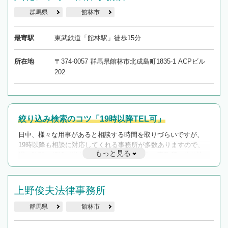
群馬県
館林市
最寄駅
東武鉄道「館林駅」徒歩15分
所在地
〒374-0057 群馬県館林市北成島町1835-1 ACPビル
202
絞り込み検索のコツ「19時以降TEL可」
日中、様々な用事があると相談する時間を取りづらいですが、
19時以降も相談に対応してくれる事務所が多数ありますので、
もっと見る
遅い時間の相談が増えそうな場合はそのような事務所に絞り込
んで検索してみましょう。
19時以降TEL可の条件
上野俊夫法律事務所
を加えて再検索
群馬県
館林市