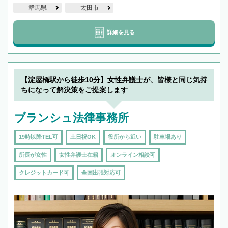
群馬県
太田市
詳細を見る
【淀屋橋駅から徒歩10分】女性弁護士が、皆様と同じ気持
ちになって解決策をご提案します
ブランシュ法律事務所
19時以降TEL可
土日祝OK
役所から近い
駐車場あり
所長が女性
女性弁護士在籍
オンライン相談可
クレジットカード可
全国出張対応可