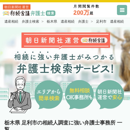
月間閲覧件数
朝日新聞社運営
200万
超
遺産相続 弁護士検索
栃木県 遺産相続 弁護士
足利市 遺産相続 
栃木県 足利市の相続人調査に強い弁護士事務所 一
覧