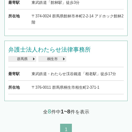
最寄駅
東武鉄道「館林駅」徒歩3分
所在地
〒374-0024 群馬県館林市本町2-2-14 アドホック館林2
階
弁護士法人わたらせ法律事務所
群馬県
桐生市
最寄駅
東武鉄道・わたらせ渓谷鐵道「相老駅」徒歩17分
所在地
〒376-0011 群馬県桐生市相生町2-371-1
8
1~8
全
件中
件を表示
1