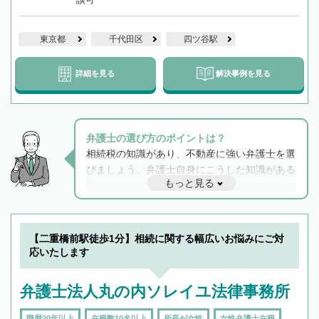
東京都
千代田区
四ツ谷駅
詳細を見る
解決事例を見る
弁護士の選び方のポイントは？
相続税の知識があり、不動産に強い弁護士を選
びましょう。弁護士自身にこうした知識がある
もっと見る
と他士業との連携もスムーズに進み、トラブル
解決のみならず相続をトータルで任せることが
できます。また、相続は感情がからむ分野なの
でフィーリングも重要です。実際に電話や面談
【二重橋前駅徒歩1分】相続に関する幅広いお悩みにご対
で複数の弁護士と会話をしてウマが合う方に依
応いたします
頼をするのがおすすめです。
弁護士法人丸の内ソレイユ法律事務所
職歴20年以上
在籍数10名以上
所長が女性
女性弁護士在籍