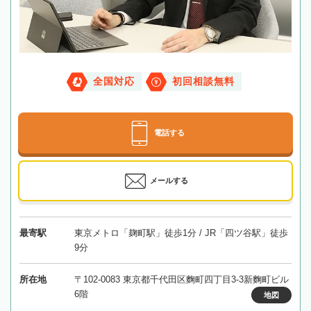
全国対応
初回相談無料
電話する
メールする
最寄駅
東京メトロ「麹町駅」徒歩1分 / JR「四ツ谷駅」徒歩
9分
所在地
〒102-0083 東京都千代田区麴町四丁目3-3新麴町ビル
6階
地図