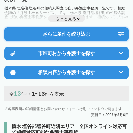
栃木県 塩谷郡塩谷町の相続人調査に強い弁護士事務所一覧です。相続
会議の「弁護士検索サービス」では、栃木県 塩谷郡塩谷町の相続人調
査に強い弁護士事務所を一覧で見ることが出来ます。相続のトラブルや
もっと見る
お悩みを抱えている方は一度近隣の弁護士に相談してみましょう。
さらに条件を絞り込む
市区町村から
弁護士を探す
相談内容から
弁護士を探す
13
1~13
全
件中
件を表示
各事務所の詳細情報とお問い合わせフォームは別ウィンドウで開きます
更新日：2026年8月6日
栃木 塩谷郡塩谷町近隣エリア・全国オンライン対応可
で相続対応可能な弁護士事務所