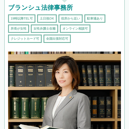
ブランシュ法律事務所
19時以降TEL可
土日祝OK
役所から近い
駐車場あり
所長が女性
女性弁護士在籍
オンライン相談可
クレジットカード可
全国出張対応可