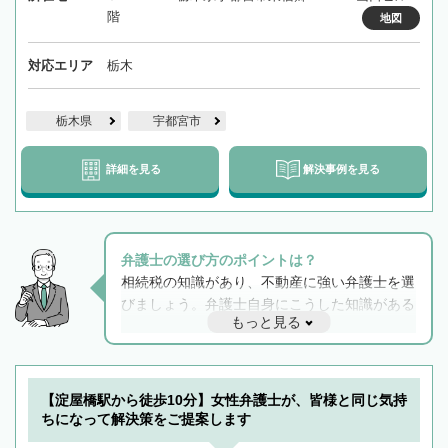
階
地図
対応エリア
栃木
栃木県
宇都宮市
詳細を見る
解決事例を見る
弁護士の選び方のポイントは？
相続税の知識があり、不動産に強い弁護士を選
びましょう。弁護士自身にこうした知識がある
もっと見る
と他士業との連携もスムーズに進み、トラブル
解決のみならず相続をトータルで任せることが
できます。また、相続は感情がからむ分野なの
でフィーリングも重要です。実際に電話や面談
【淀屋橋駅から徒歩10分】女性弁護士が、皆様と同じ気持
で複数の弁護士と会話をしてウマが合う方に依
ちになって解決策をご提案します
頼をするのがおすすめです。